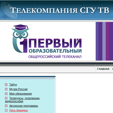
ГЛАВНАЯ
Табун
Музеи России
Мир образования
Телекурсы, телелекции,
видеопособия
Авторские программы
Нить Ариадны