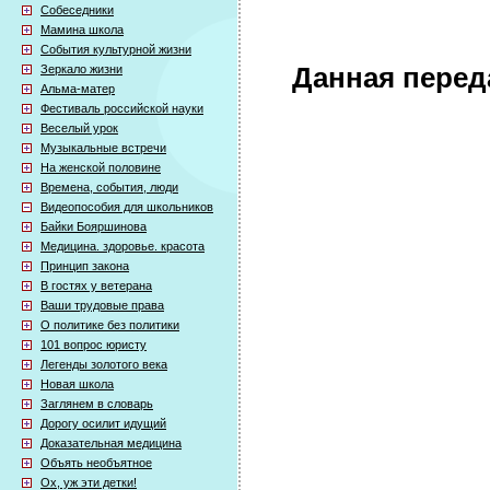
Собеседники
Мамина школа
События культурной жизни
Зеркало жизни
Данная перед
Альма-матер
Фестиваль российской науки
Веселый урок
Музыкальные встречи
На женской половине
Времена, события, люди
Видеопособия для школьников
Байки Бояршинова
Медицина. здоровье. красота
Принцип закона
В гостях у ветерана
Ваши трудовые права
О политике без политики
101 вопрос юристу
Легенды золотого века
Новая школа
Заглянем в словарь
Дорогу осилит идущий
Доказательная медицина
Объять необъятное
Ох, уж эти детки!