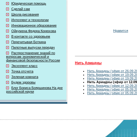
Юридическая помощь
Сделай сам
Школа рисования
Интеллект и технологии
Инновационное образование
Нравится
Ойкумена Федора Конюхова
В контакте со здоровьем
Перечитывая Боткина
Пилотные выпуски передач
Распространение знаний по
вопросам экономической и
финансовой безопасности России
Нить Ариадны
Экселлент класс
Нить Ариадны (эфир от 26.09.2
Точка отсчета
Нить Ариадны (эфир от 19.09.2
Зеленая комната
Нить Ариадны (эфир от 19.09.2
Нить Ариадны (эфир от 12.09
Будем здоровы
Нить Ариадны (эфир от 12.09.2
Блог Бориса Бояршинова На дне
Нить Ариадны (эфир от 05.09.2
российской науки
Нить Ариадны (эфир от 05.09.2