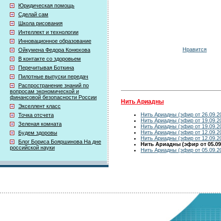
Юридическая помощь
Сделай сам
Школа рисования
Интеллект и технологии
Инновационное образование
Нравится
Ойкумена Федора Конюхова
В контакте со здоровьем
Перечитывая Боткина
Пилотные выпуски передач
Распространение знаний по
вопросам экономической и
финансовой безопасности России
Нить Ариадны
Экселлент класс
Нить Ариадны (эфир от 26.09.2
Точка отсчета
Нить Ариадны (эфир от 19.09.2
Зеленая комната
Нить Ариадны (эфир от 19.09.2
Нить Ариадны (эфир от 12.09.2
Будем здоровы
Нить Ариадны (эфир от 12.09.2
Блог Бориса Бояршинова На дне
Нить Ариадны (эфир от 05.09
российской науки
Нить Ариадны (эфир от 05.09.2