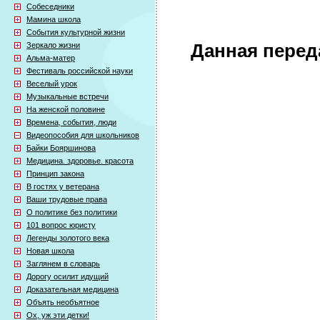
Собеседники
Мамина школа
События культурной жизни
Зеркало жизни
Данная перед
Альма-матер
Фестиваль российской науки
Веселый урок
Музыкальные встречи
На женской половине
Времена, события, люди
Видеопособия для школьников
Байки Бояршинова
Медицина. здоровье. красота
Принцип закона
В гостях у ветерана
Ваши трудовые права
О политике без политики
101 вопрос юристу
Легенды золотого века
Новая школа
Заглянем в словарь
Дорогу осилит идущий
Доказательная медицина
Объять необъятное
Ох, уж эти детки!