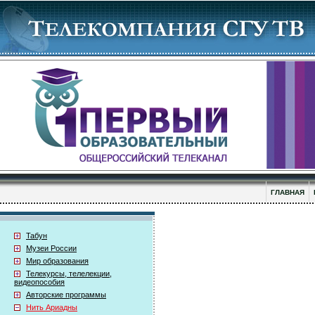
ГЛАВНАЯ
Табун
Музеи России
Мир образования
Телекурсы, телелекции,
видеопособия
Авторские программы
Нить Ариадны