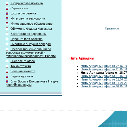
Юридическая помощь
Сделай сам
Школа рисования
Интеллект и технологии
Инновационное образование
Нравится
Ойкумена Федора Конюхова
В контакте со здоровьем
Перечитывая Боткина
Пилотные выпуски передач
Распространение знаний по
вопросам экономической и
финансовой безопасности России
Нить Ариадны
Экселлент класс
Нить Ариадны (эфир от 25.07.2
Точка отсчета
Нить Ариадны (эфир от 25.07.2
Зеленая комната
Нить Ариадны (эфир от 18.07
Нить Ариадны (эфир от 18.07.2
Будем здоровы
Нить Ариадны (эфир от 11.07.2
Блог Бориса Бояршинова На дне
Нить Ариадны (эфир от 11.07.2
российской науки
Нить Ариадны (эфир от 04.07.2