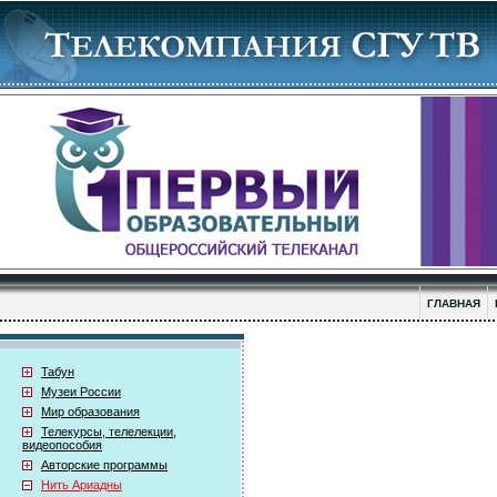
ГЛАВНАЯ
Табун
Музеи России
Мир образования
Телекурсы, телелекции,
видеопособия
Авторские программы
Нить Ариадны