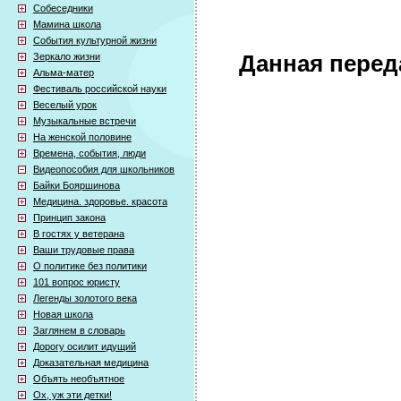
Собеседники
Мамина школа
События культурной жизни
Зеркало жизни
Данная перед
Альма-матер
Фестиваль российской науки
Веселый урок
Музыкальные встречи
На женской половине
Времена, события, люди
Видеопособия для школьников
Байки Бояршинова
Медицина. здоровье. красота
Принцип закона
В гостях у ветерана
Ваши трудовые права
О политике без политики
101 вопрос юристу
Легенды золотого века
Новая школа
Заглянем в словарь
Дорогу осилит идущий
Доказательная медицина
Объять необъятное
Ох, уж эти детки!