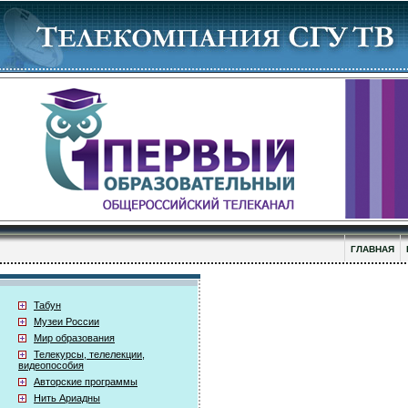
ГЛАВНАЯ
Табун
Музеи России
Мир образования
Телекурсы, телелекции,
видеопособия
Авторские программы
Нить Ариадны