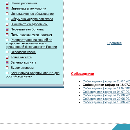
Школа рисования
Интеллект и технологии
Инновационное образование
Ойкумена Федора Конюхова
В контакте со здоровьем
Перечитывая Боткина
Пилотные выпуски передач
Распространение знаний по
Нравится
вопросам экономической и
финансовой безопасности России
Экселлент класс
Точка отсчета
Зеленая комната
Будем здоровы
Блог Бориса Бояршинова На дне
Собеседники
российской науки
Собеседники (эфир от 25.07.20
Собеседники (эфир от 18.07.
Собеседники (эфир от 11.07.20
Собеседники (эфир от 04.07.20
Собеседники (эфир от 27.06.20
Собеседники (эфир от 20.06.20
Собеседники (эфир от 13.06.20