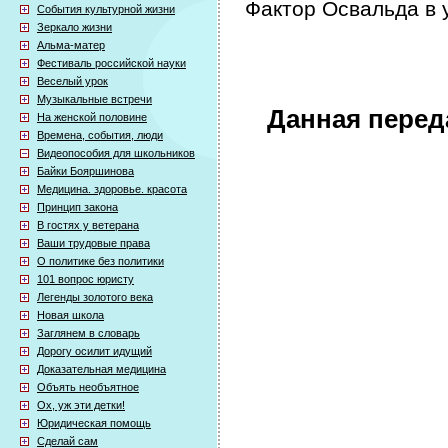
Фактор Освальда в 
События культурной жизни
Зеркало жизни
Альма-матер
Фестиваль российской науки
Веселый урок
Музыкальные встречи
Данная перед
На женской половине
Времена, события, люди
Видеопособия для школьников
Байки Бояршинова
Медицина. здоровье. красота
Принцип закона
В гостях у ветерана
Ваши трудовые права
О политике без политики
101 вопрос юристу
Легенды золотого века
Новая школа
Заглянем в словарь
Дорогу осилит идущий
Доказательная медицина
Объять необъятное
Ох, уж эти детки!
Юридическая помощь
Сделай сам