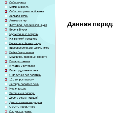
Собеседники
Мамина школа
События культурной жизни
Зеркало жизни
Альма-матер
Данная перед
Фестиваль российской науки
Веселый урок
Музыкальные встречи
На женской половине
Времена, события, люди
Видеопособия для школьников
Байки Бояршинова
Медицина. здоровье. красота
Принцип закона
В гостях у ветерана
Ваши трудовые права
О политике без политики
101 вопрос юристу
Легенды золотого века
Новая школа
Заглянем в словарь
Дорогу осилит идущий
Доказательная медицина
Объять необъятное
Ох, уж эти детки!