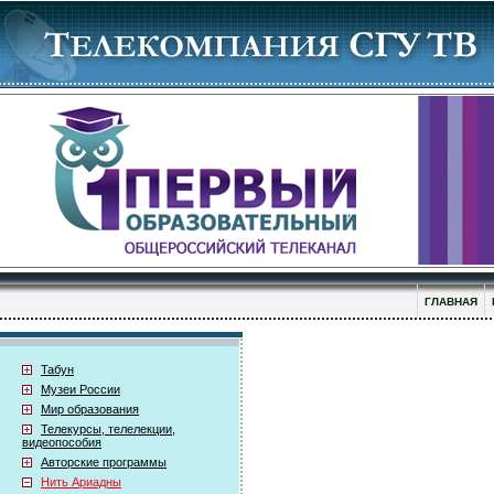
ГЛАВНАЯ
Табун
Музеи России
Мир образования
Телекурсы, телелекции,
видеопособия
Авторские программы
Нить Ариадны