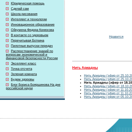
Юридическая помощь
Сделай сам
Школа рисования
Интеллект и технологии
Инновационное образование
Ойкумена Федора Конюхова
В контакте со здоровьем
Нравится
Перечитывая Боткина
Пилотные выпуски передач
Распространение знаний по
вопросам экономической и
финансовой безопасности России
Экселлент класс
Нить Ариадны
Точка отсчета
Зеленая комната
Нить Ариадны (эфир от 25.10.2
Нить Ариадны (эфир от 25.10.2
Будем здоровы
Нить Ариадны (эфир от 18.10
Блог Бориса Бояршинова На дне
Нить Ариадны (эфир от 18.10.2
российской науки
Нить Ариадны (эфир от 11.10.2
Нить Ариадны (эфир от 11.10.2
Нить Ариадны (эфир от 05.10.2