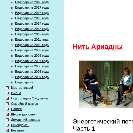
Видеоархив 2018 года
Видеоархив 2017 года
Видеоархив 2016 года
Видеоархив 2015 года
Видеоархив 2014 года
Видеоархив 2013 года
Видеоархив 2012 года
Видеоархив 2011 года
Видеоархив 2010 года
Нить Ариадны
Видеоархив 2009 года
Видеоархив 2008 года
Видеоархив 2007 года
Видеоархив 2006 года
Видеоархив 2005 года
Видеоархив 2004 года
Видеоархив
Мастер-класс!
Имена
Под солнцем Ойкумены
Семейный доктор
Пангея
Школа здоровья
Домашний зоопарк
Энергетический пот
Рекордсмен
Часть 1
Без визы