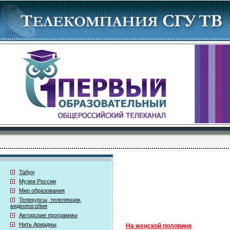
Табун
Музеи России
Мир образования
Телекурсы, телелекции,
видеопособия
Авторские программы
Нить Ариадны
На женской половине