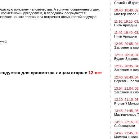
Семейный докт
красную половину человечества. А волнует современных дам,
10:40, 18:40, 02
, косметикой и рукоделием, в передачах обсуждаются
Мастер-класс Т
ловине» нашего телеканала встречает своих гостей ведущая
11:10, 19:10, 03
Нить Ариадны
11:40, 19:40, 03
Нить Ариадны
етей
12:05, 20:05, 04
Заглянем в сл
12:10, 20:10, 04
Будем Здоровы
12:35, 20:35, 04
Заглянем в сл
мендуется для просмотра лицам старше
12 лет
12:40, 20:40, 04
Версаль - солн
13:04, 21:04, 05
Заглянем в сл
13:10, 21:10, 05
Кто мы? Молодё
13:45, 21:45, 05
Мастер-класс Т
14:15, 22:15, 06
Собеседники
14:45, 22:45, 06
Мамина школа