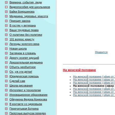
Времена, события, люди
Видеопособия для школьников
Байки Бояршинова
Медицина. здоровье. красота
Принцип закона
В гостях у ветерана
Ваши трудовые права
О политике без политики
101 вопрос юристу
Легенды золотого века
Новая школа
Нравится
Заглянем в словарь
Дорогу осилит идущий
Доказательная медицина
Объять необъятное
На женской половине
Ох, уж эти детки!
Юридическая помощь
На женской половине (эфир от 
На женской половине (эфир от 
Сделай сам
На женской половине (эфир от 
Школа рисования
На женской половине (эфир о
На женской половине (эфир от 
Интеллект и технологии
На женской половине (эфир от 
Инновационное образование
На женской половине (эфир от 
Ойкумена Федора Конюхова
В контакте со здоровьем
Перечитывая Боткина
Пилотные выпуски передач