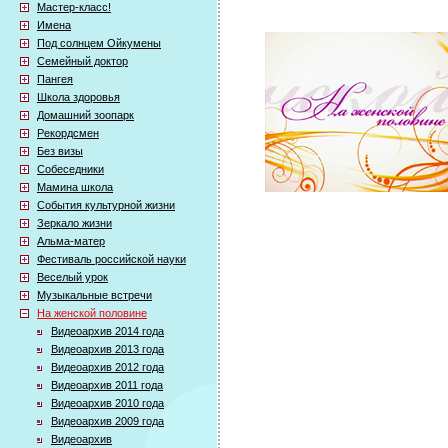
Мастер-класс!
Имена
Под солнцем Ойкумены
Семейный доктор
Пангея
Школа здоровья
Домашний зоопарк
Рекордсмен
Без визы
Собеседники
Мамина школа
События культурной жизни
Зеркало жизни
Альма-матер
Фестиваль российской науки
Веселый урок
Музыкальные встречи
На женской половине
Видеоархив 2014 года
Видеоархив 2013 года
Видеоархив 2012 года
Видеоархив 2011 года
Видеоархив 2010 года
Видеоархив 2009 года
Видеоархив