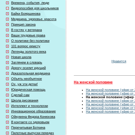
Времена, события, люди
Видеопособия для школьников
Байки Бояршинова
Медицина. здоровье. красота
Принцип закона
В гостях у ветерана
Ваши трудовые права
О политике без политики
101 вопрос юристу
Легенды золотого века
Новая школа
Нравится
Заглянем в словарь
Дорогу осилит идущий
Доказательная медицина
Объять необъятное
На женской половине
Ох, уж эти детки!
Юридическая помощь
На женской половине (эфир от 
На женской половине (эфир от 
Сделай сам
На женской половине (эфир о
Школа рисования
На женской половине (эфир от 
На женской половине (эфир от 
Интеллект и технологии
На женской половине (эфир от 
Инновационное образование
На женской половине (эфир от 
Ойкумена Федора Конюхова
В контакте со здоровьем
Перечитывая Боткина
Пилотные выпуски передач