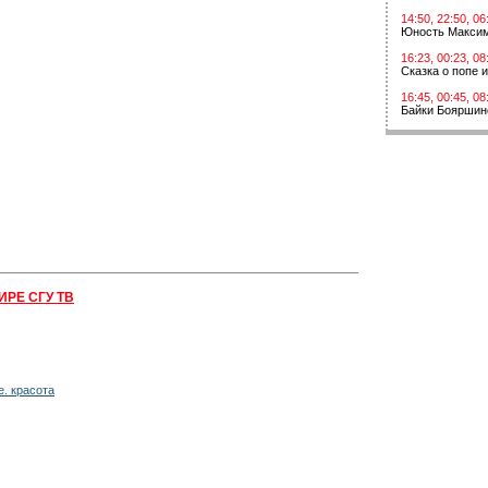
14:50, 22:50, 06
Юность Макси
16:23, 00:23, 08
Сказка о попе 
16:45, 00:45, 08
Байки Бояршин
ИРЕ СГУ ТВ
. красота