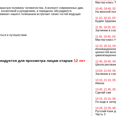
Мастер-класс Т
красную половину человечества. А волнует современных дам,
10:40, 18:40, 02
, косметикой и рукоделием, в передачах обсуждаются
На женской по
ловине» нашего телеканала встречает своих гостей ведущая
11:10, 19:10, 03
Будем Здоровы
11:35, 19:35, 03
Заглянем в сл
иться в путешествии
11:40, 19:40, 03
Мастер-класс 
12:10, 20:10, 04
Инновационное
ценностей мол
цивилизационн
мендуется для просмотра лицам старше
12 лет
12:40, 20:40, 04
Школа рисован
13:04, 21:04, 05
Заглянем в сл
13:10, 21:10, 05
Имена
13:45, 21:45, 05
Сделай сам
14:15, 22:15, 06
По воде в зат
14:29, 22:29, 06
Русский язык д
Часть 3