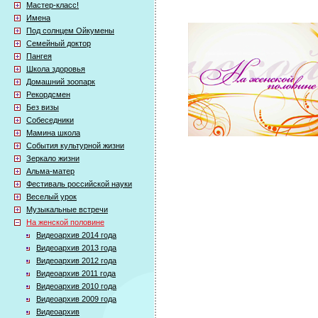
Мастер-класс!
Имена
Под солнцем Ойкумены
Семейный доктор
Пангея
Школа здоровья
Домашний зоопарк
Рекордсмен
Без визы
Собеседники
Мамина школа
События культурной жизни
Зеркало жизни
Альма-матер
Фестиваль российской науки
Веселый урок
Музыкальные встречи
На женской половине
Видеоархив 2014 года
Видеоархив 2013 года
Видеоархив 2012 года
Видеоархив 2011 года
Видеоархив 2010 года
Видеоархив 2009 года
Видеоархив