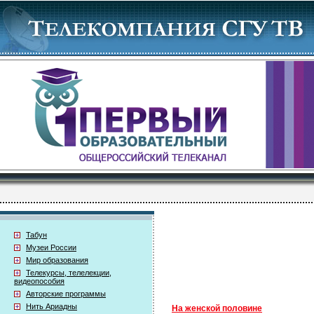
Табун
Музеи России
Мир образования
Телекурсы, телелекции,
видеопособия
Авторские программы
Нить Ариадны
На женской половине