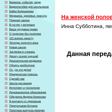
Времена, события, люди
Видеопособия для школьников
Байки Бояршинова
На женской полов
Медицина. здоровье. красота
Принцип закона
В гостях у ветерана
Инна Субботина, пе
Ваши трудовые права
О политике без политики
101 вопрос юристу
Легенды золотого века
Новая школа
Заглянем в словарь
Данная перед
Дорогу осилит идущий
Доказательная медицина
Объять необъятное
Ох, уж эти детки!
Юридическая помощь
Сделай сам
Школа рисования
Интеллект и технологии
Инновационное образование
Ойкумена Федора Конюхова
В контакте со здоровьем
Перечитывая Боткина
Пилотные выпуски передач