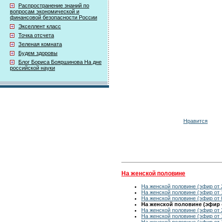
Распространение знаний по
вопросам экономической и
финансовой безопасности России
Экселлент класс
Точка отсчета
Зеленая комната
Будем здоровы
Блог Бориса Бояршинова На дне
российской науки
Нравится
На женской половине
На женской половине (эфир от 
На женской половине (эфир от 
На женской половине (эфир от 
На женской половине (эфир о
На женской половине (эфир от 
На женской половине (эфир от 
На женской половине (эфир от 