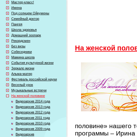
Мастер-класс!
Имена
Под солнцем Ойкумены
Семейный доктор
Пангея
Школа здоровья
Домашний зоопарк
Рекордсмен
Без визы
На женской поло
Собеседники
Мамина школа
События культурной жизни
Зеркало жизни
Альма-матер
Фестиваль российской науки
Веселый урок
Музыкальные встречи
На женской половине
Видеоархив 2014 года
Видеоархив 2013 года
Видеоархив 2012 года
Видеоархив 2011 года
Видеоархив 2010 года
половине» нашего т
Видеоархив 2009 года
программы – Ирина
Видеоархив