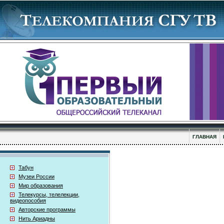
ГЛАВНАЯ
Табун
Музеи России
Мир образования
Телекурсы, телелекции,
видеопособия
Авторские программы
Нить Ариадны