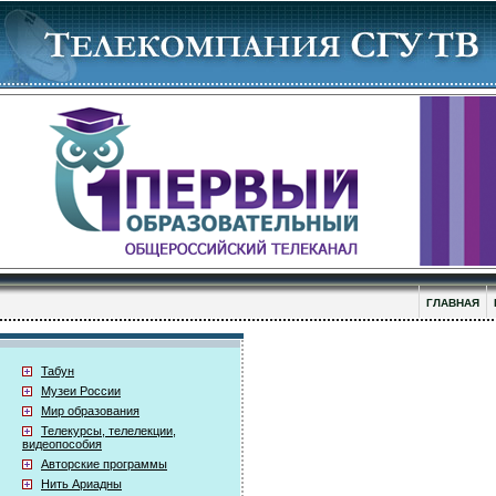
ГЛАВНАЯ
Табун
Музеи России
Мир образования
Телекурсы, телелекции,
видеопособия
Авторские программы
Нить Ариадны