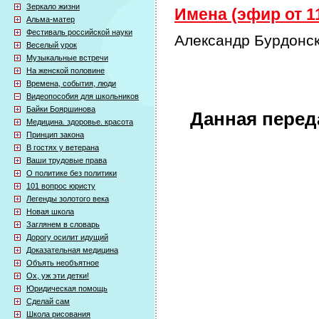
Зеркало жизни
Имена (эфир от 11
Альма-матер
Фестиваль российской науки
Александр Бурдонск
Веселый урок
Музыкальные встречи
На женской половине
Времена, события, люди
Видеопособия для школьников
Байки Бояршинова
Данная перед
Медицина. здоровье. красота
Принцип закона
В гостях у ветерана
Ваши трудовые права
О политике без политики
101 вопрос юристу
Легенды золотого века
Новая школа
Заглянем в словарь
Дорогу осилит идущий
Доказательная медицина
Объять необъятное
Ох, уж эти детки!
Юридическая помощь
Сделай сам
Школа рисования