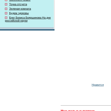
Точка отсчета
Зеленая комната
Будем здоровы
Блог Бориса Бояршинова На дне
российской науки
Нравится
Музыкальные встречи