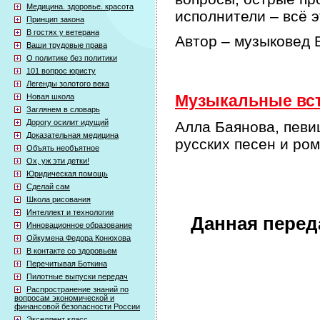
Медицина. здоровье. красота
исполнители – всё 
Принцип закона
В гостях у ветерана
Автор – музыковед
Ваши трудовые права
О политике без политики
101 вопрос юристу
Легенды золотого века
Новая школа
Музыкальные встр
Заглянем в словарь
Дорогу осилит идущий
Алла Баянова, певи
Доказательная медицина
русских песен и ро
Объять необъятное
Ох, уж эти детки!
Юридическая помощь
Сделай сам
Школа рисования
Интеллект и технологии
Данная перед
Инновационное образование
Ойкумена Федора Конюхова
В контакте со здоровьем
Перечитывая Боткина
Пилотные выпуски передач
Распространение знаний по
вопросам экономической и
финансовой безопасности России
Экселлент класс