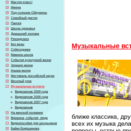
Мастер-класс!
Имена
Под солнцем Ойкумены
Семейный доктор
Пангея
Школа здоровья
Домашний зоопарк
Рекордсмен
Без визы
Музыкальные вс
Собеседники
Мамина школа
События культурной жизни
Зеркало жизни
Альма-матер
Фестиваль российской науки
Веселый урок
Музыкальные встречи
Видеоархив 2009 года
Видеоархив 2008 года
Видеоархив 2007 года
Видеоархив
На женской половине
ближе классика, дру
Времена, события, люди
всех их музыка дел
Видеопособия для школьников
Байки Бояршинова
вопросы, острые пр