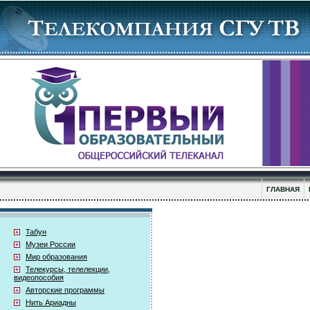
ГЛАВНАЯ
Табун
Музеи России
Мир образования
Телекурсы, телелекции,
видеопособия
Авторские программы
Нить Ариадны