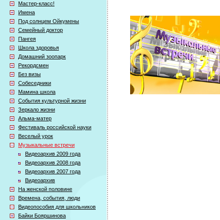
Мастер-класс!
Имена
Под солнцем Ойкумены
Семейный доктор
Пангея
Школа здоровья
Домашний зоопарк
Рекордсмен
Без визы
Собеседники
Мамина школа
События культурной жизни
Зеркало жизни
Альма-матер
Фестиваль российской науки
Веселый урок
Музыкальные встречи
Видеоархив 2009 года
Видеоархив 2008 года
Видеоархив 2007 года
Видеоархив
На женской половине
Времена, события, люди
Видеопособия для школьников
Байки Бояршинова