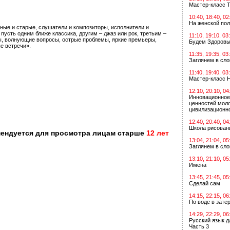
Мастер-класс Т
10:40, 18:40, 02
На женской по
ные и старые, слушатели и композиторы, исполнители и
пусть одним ближе классика, другим – джаз или рок, третьим –
11:10, 19:10, 03
бы, волнующие вопросы, острые проблемы, яркие премьеры,
Будем Здоровы
е встречи».
11:35, 19:35, 03
Заглянем в сл
11:40, 19:40, 03
Мастер-класс 
12:10, 20:10, 04
Инновационное
ценностей мол
цивилизационн
12:40, 20:40, 04
Школа рисован
мендуется для просмотра лицам старше
12 лет
13:04, 21:04, 05
Заглянем в сл
13:10, 21:10, 05
Имена
13:45, 21:45, 05
Сделай сам
14:15, 22:15, 06
По воде в зат
14:29, 22:29, 06
Русский язык д
Часть 3