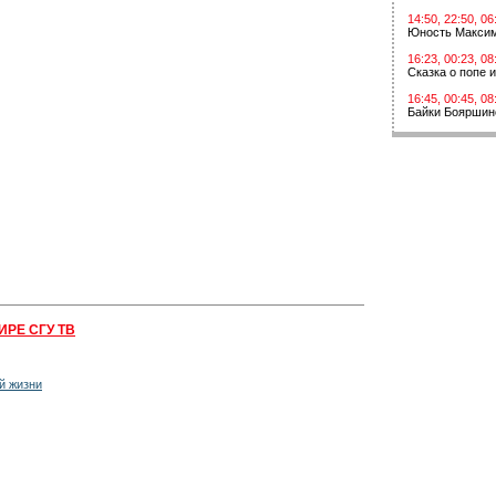
14:50, 22:50, 06
Юность Макси
16:23, 00:23, 08
Сказка о попе 
16:45, 00:45, 08
Байки Бояршин
ИРЕ СГУ ТВ
й жизни