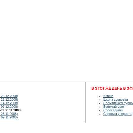
В ЭТОТ ЖЕ ДЕНЬ В ЭФ
28.12.2008)
Имена
21.12.2008)
Школа здоровья
14.12.2008)
События культурно
07.12.2008)
Веселый урок
т 30.11.2008)
Собеседники
23.11.2008)
Спросим у юриста
09.11.2008)