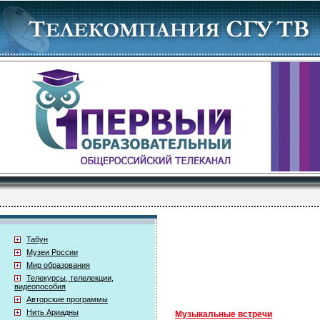
Табун
Музеи России
Мир образования
Телекурсы, телелекции,
видеопособия
Авторские программы
Нить Ариадны
Музыкальные встречи