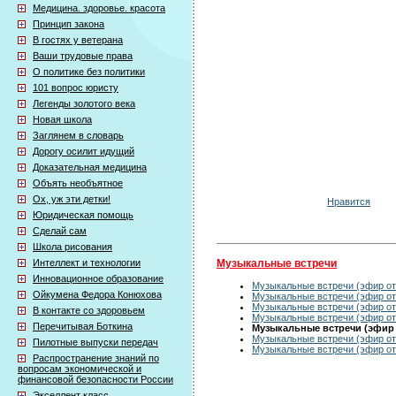
Медицина. здоровье. красота
Принцип закона
В гостях у ветерана
Ваши трудовые права
О политике без политики
101 вопрос юристу
Легенды золотого века
Новая школа
Заглянем в словарь
Дорогу осилит идущий
Доказательная медицина
Объять необъятное
Ох, уж эти детки!
Нравится
Юридическая помощь
Сделай сам
Школа рисования
Музыкальные встречи
Интеллект и технологии
Инновационное образование
Музыкальные встречи (эфир от 
Ойкумена Федора Конюхова
Музыкальные встречи (эфир от 
Музыкальные встречи (эфир от 
В контакте со здоровьем
Музыкальные встречи (эфир от 
Перечитывая Боткина
Музыкальные встречи (эфир о
Музыкальные встречи (эфир от 
Пилотные выпуски передач
Музыкальные встречи (эфир от 
Распространение знаний по
вопросам экономической и
финансовой безопасности России
Экселлент класс