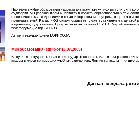
Программа «Мир образования» адресована всем, кто учился или учится, у кого
аудитории. Мы рассказываем о новинках в области образовательных технологий
с современными тенденциями в области образования. Рубрика «Портрет в инт
преподавателей. Раздел «Обложка» показывает сюжеты, связанные с детской и
издателями, художниками. Программа телекомпании СГУ ТВ «Мир образования»
телефоруме (ноябрь 2006 г.).
Автор и ведущая Елена БОРИСОВА.
Мир образования (эфир от 16.07.2005)
Выпуск 15. Государственная и не государственная школа – в чем разница? Ке
классы и лицеи при высших учебных заведениях. Летние каникулы – лучшее вр
Данная передача реко