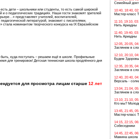
Семейный докт
 есть дети – школьники или студенты, то есть самой широкой
10:40, 18:40, 02
 и о педагогических традициях. Наши гости знакомят зрителей
Мастер-класс Т
ерьере…» представляет учителей, воспитателей,
 педагогической литературой, знакомит с писателями,
11:10, 19:10, 03
 стала номинантом творческого конкурса на IХ Евразийском
Нить Ариадны
11:40, 19:40, 03
Нить Ариадны
12:05, 20:05, 04
Заглянем в сл
12:10, 20:10, 04
м быть, куда поступать – решаем ещё в школе. Профильные
Будем Здоровы
емя для тренировок! Детская теннисная школа продлённого дня
12:35, 20:35, 04
Заглянем в сл
12:40, 20:40, 04
Версаль - солн
мендуется для просмотра лицам старше
12 лет
13:04, 21:04, 05
Заглянем в сл
13:10, 21:10, 05
Кто мы? Молодё
13:45, 21:45, 05
Мастер-класс Т
14:15, 22:15, 06
Собеседники
14:45, 22:45, 06
Мамина школа