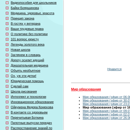
Видеопособия для школьников
Байки Бояршинова
Медицина. здоровье. красота
Принцип закона
В гостях у ветерана
Ваши трудовые права
О политике без политики
101 вопрос юристу
Легенды золотого века
Новая школа
Заглянем в словарь
Дорогу осилит идущий
Доказательная медицина
Нравится
Объять необъятное
Ох, уж эти детки!
Юридическая помощь
Сделай сам
Мир образования
Школа рисования
Интеллект и технологии
Мир образования (эфир от 06.0
Мир образования (эфир от 30.0
Инновационное образование
Мир образования (эфир от 23.0
Ойкумена Федора Конюхова
Мир образования (эфир от 16
Мир образования (эфир от 09.0
В контакте со здоровьем
Мир образования (эфир от 02.0
Перечитывая Боткина
Мир образования (эфир от 26.0
Пилотные выпуски передач
Распространение знаний по