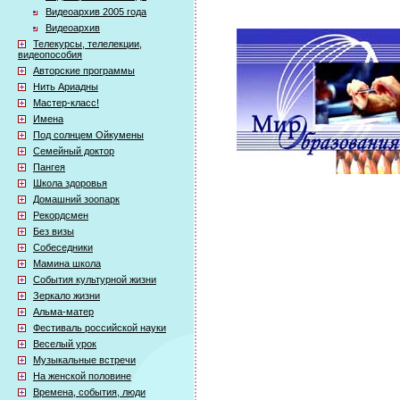
Видеоархив 2005 года
Видеоархив
Телекурсы, телелекции,
видеопособия
Авторские программы
Нить Ариадны
Мастер-класс!
Имена
Под солнцем Ойкумены
Семейный доктор
Пангея
Школа здоровья
Домашний зоопарк
Рекордсмен
Без визы
Собеседники
Мамина школа
События культурной жизни
Зеркало жизни
Альма-матер
Фестиваль российской науки
Веселый урок
Музыкальные встречи
На женской половине
Времена, события, люди