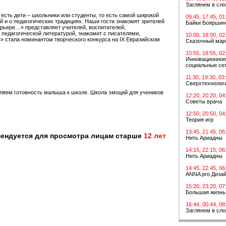
Заглянем в сл
 есть дети – школьники или студенты, то есть самой широкой
09:45, 17:45, 01
 и о педагогических традициях. Наши гости знакомят зрителей
Байки Бояршин
ерьере…» представляет учителей, воспитателей,
 педагогической литературой, знакомит с писателями,
10:00, 18:00, 02
 стала номинантом творческого конкурса на IХ Евразийском
Сказочный мар
10:55, 18:55, 02
Инновационное
социальные сет
11:30, 19:30, 03
Сверхтехнологи
еляем готовность малыша к школе. Школа эмоций для учеников
12:20, 20:20, 04
Советы врача
12:50, 20:50, 04
Теория игр
13:45, 21:45, 05
мендуется для просмотра лицам старше
12 лет
Нить Ариадны
14:15, 22:15, 06
Нить Ариадны
14:45, 22:45, 06
ANNA pro Диза
15:20, 23:20, 07
Большая жизнь
16:44, 00:44, 08
Заглянем в сл