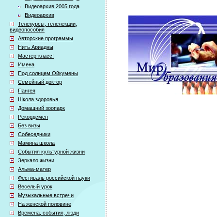
Видеоархив 2005 года
Видеоархив
Телекурсы, телелекции,
видеопособия
Авторские программы
Нить Ариадны
Мастер-класс!
Имена
Под солнцем Ойкумены
Семейный доктор
Пангея
Школа здоровья
Домашний зоопарк
Рекордсмен
Без визы
Собеседники
Мамина школа
События культурной жизни
Зеркало жизни
Альма-матер
Фестиваль российской науки
Веселый урок
Музыкальные встречи
На женской половине
Времена, события, люди