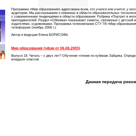
Программа «Мир образования» адресована всем, кто учился или учится, у кого
аудитории. Мы рассказываем о новинках в области образовательных технологий
с современными тенденциями в области образования. Рубрика «Портрет в инт
преподавателей. Раздел «Обложка» показывает сюжеты, связанные с детской и
издателями, художниками. Программа телекомпании СГУ ТВ «Мир образования»
телефоруме (ноябрь 2006 г.).
Автор и ведущая Елена БОРИСОВА.
Мир образования (эфир от 06.08.2005)
Выпуск 18. Читать – с двух лет? Обучение чтению по кубикам Зайцева. Опред
младших классов
Данная передача реко