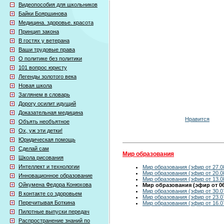
Видеопособия для школьников
Байки Бояршинова
Медицина. здоровье. красота
Принцип закона
В гостях у ветерана
Ваши трудовые права
О политике без политики
101 вопрос юристу
Легенды золотого века
Новая школа
Заглянем в словарь
Дорогу осилит идущий
Доказательная медицина
Нравится
Объять необъятное
Ох, уж эти детки!
Юридическая помощь
Сделай сам
Мир образования
Школа рисования
Интеллект и технологии
Мир образования (эфир от 27.0
Мир образования (эфир от 20.0
Инновационное образование
Мир образования (эфир от 13.0
Ойкумена Федора Конюхова
Мир образования (эфир от 06
Мир образования (эфир от 30.0
В контакте со здоровьем
Мир образования (эфир от 23.0
Перечитывая Боткина
Мир образования (эфир от 16.0
Пилотные выпуски передач
Распространение знаний по