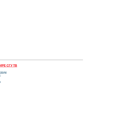
ИРЕ СГУ ТВ
 люди
е
ь