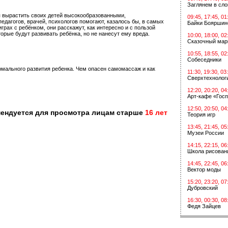
Заглянем в сл
 вырастить своих детей высокообразованными,
09:45, 17:45, 01
дагогов, врачей, психологов помогают, казалось бы, в самых
Байки Бояршин
рах с ребёнком, они расскажут, как интересно и с пользой
орые будут развивать ребёнка, но не нанесут ему вреда.
10:00, 18:00, 02
Сказочный мар
10:55, 18:55, 02
Собеседники
мального развития ребенка. Чем опасен самомассаж и как
11:30, 19:30, 03
Сверхтехнологи
12:20, 20:20, 04
Арт-кафе «Госп
12:50, 20:50, 04
мендуется для просмотра лицам старше
16 лет
Теория игр
13:45, 21:45, 05
Музеи России
14:15, 22:15, 06
Школа рисован
14:45, 22:45, 06
Вектор моды
15:20, 23:20, 07
Дубровский
16:30, 00:30, 08
Федя Зайцев