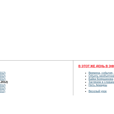
В ЭТОТ ЖЕ ДЕНЬ В ЭФ
012)
Времена, события,
012)
Объять необъятно
012)
Байки Бояршинова
.2012)
Заглянем в словар
012)
Нить Ариадны
012)
012)
Веселый урок