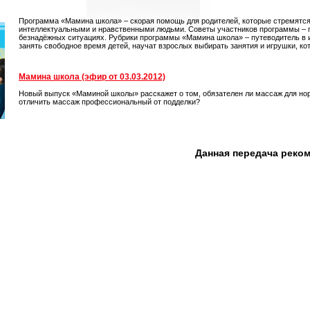
Программа «Мамина школа» – скорая помощь для родителей, которые стремятся
интеллектуальными и нравственными людьми. Советы участников программы – пе
безнадёжных ситуациях. Рубрики программы «Мамина школа» – путеводитель в иг
занять свободное время детей, научат взрослых выбирать занятия и игрушки, кот
Мамина школа (эфир от 03.03.2012)
Новый выпуск «Маминой школы» расскажет о том, обязателен ли массаж для нор
отличить массаж профессиональный от подделки?
Данная передача реко