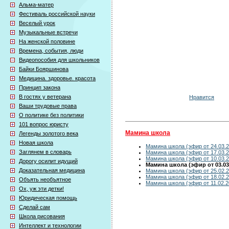
Альма-матер
Фестиваль российской науки
Веселый урок
Музыкальные встречи
На женской половине
Времена, события, люди
Видеопособия для школьников
Байки Бояршинова
Медицина. здоровье. красота
Принцип закона
В гостях у ветерана
Нравится
Ваши трудовые права
О политике без политики
101 вопрос юристу
Мамина школа
Легенды золотого века
Новая школа
Мамина школа (эфир от 24.03.2
Заглянем в словарь
Мамина школа (эфир от 17.03.2
Мамина школа (эфир от 10.03.2
Дорогу осилит идущий
Мамина школа (эфир от 03.03
Доказательная медицина
Мамина школа (эфир от 25.02.2
Мамина школа (эфир от 18.02.2
Объять необъятное
Мамина школа (эфир от 11.02.2
Ох, уж эти детки!
Юридическая помощь
Сделай сам
Школа рисования
Интеллект и технологии