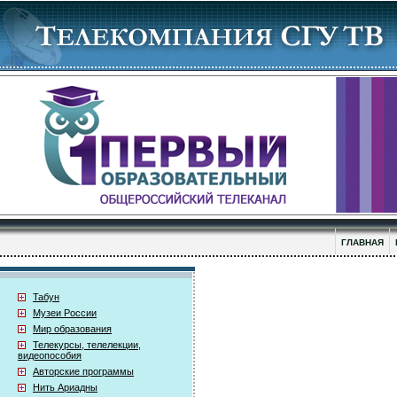
ГЛАВНАЯ
Табун
Музеи России
Мир образования
Телекурсы, телелекции,
видеопособия
Авторские программы
Нить Ариадны