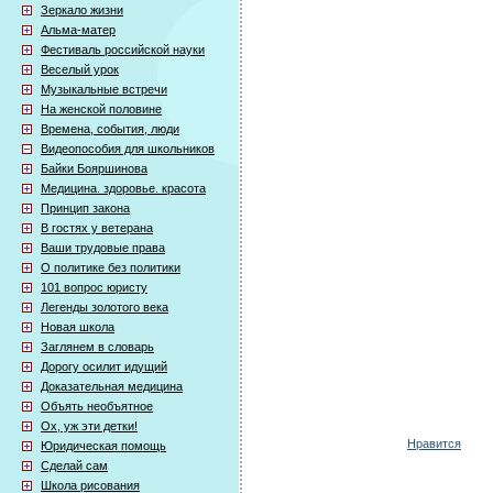
Зеркало жизни
Альма-матер
Фестиваль российской науки
Веселый урок
Музыкальные встречи
На женской половине
Времена, события, люди
Видеопособия для школьников
Байки Бояршинова
Медицина. здоровье. красота
Принцип закона
В гостях у ветерана
Ваши трудовые права
О политике без политики
101 вопрос юристу
Легенды золотого века
Новая школа
Заглянем в словарь
Дорогу осилит идущий
Доказательная медицина
Объять необъятное
Ох, уж эти детки!
Нравится
Юридическая помощь
Сделай сам
Школа рисования