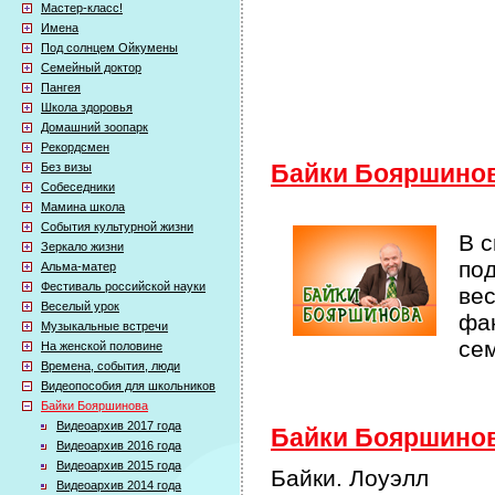
Мастер-класс!
Имена
Под солнцем Ойкумены
Семейный доктор
Пангея
Школа здоровья
Домашний зоопарк
Рекордсмен
Без визы
Байки Бояршино
Собеседники
Мамина школа
События культурной жизни
В 
Зеркало жизни
по
Альма-матер
Фестиваль российской науки
ве
Веселый урок
фак
Музыкальные встречи
се
На женской половине
Времена, события, люди
Видеопособия для школьников
Байки Бояршинова
Видеоархив 2017 года
Байки Бояршинова
Видеоархив 2016 года
Видеоархив 2015 года
Байки. Лоуэлл
Видеоархив 2014 года