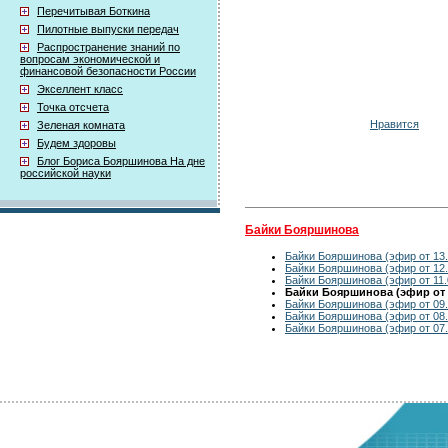
Перечитывая Боткина
Пилотные выпуски передач
Распространение знаний по
вопросам экономической и
финансовой безопасности России
Экселлент класс
Точка отсчета
Нравится
Зеленая комната
Будем здоровы
Блог Бориса Бояршинова На дне
российской науки
Байки Бояршинова
Байки Бояршинова (эфир от 13.
Байки Бояршинова (эфир от 12.
Байки Бояршинова (эфир от 11.
Байки Бояршинова (эфир от 1
Байки Бояршинова (эфир от 09.
Байки Бояршинова (эфир от 08.
Байки Бояршинова (эфир от 07.