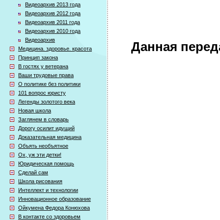
Видеоархив 2013 года
Видеоархив 2012 года
Видеоархив 2011 года
Видеоархив 2010 года
Видеоархив
Данная перед
Медицина. здоровье. красота
Принцип закона
В гостях у ветерана
Ваши трудовые права
О политике без политики
101 вопрос юристу
Легенды золотого века
Новая школа
Заглянем в словарь
Дорогу осилит идущий
Доказательная медицина
Объять необъятное
Ох, уж эти детки!
Юридическая помощь
Сделай сам
Школа рисования
Интеллект и технологии
Инновационное образование
Ойкумена Федора Конюхова
В контакте со здоровьем