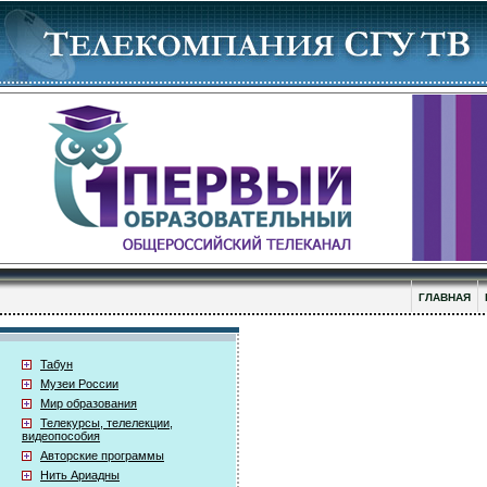
ГЛАВНАЯ
Табун
Музеи России
Мир образования
Телекурсы, телелекции,
видеопособия
Авторские программы
Нить Ариадны