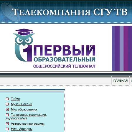
ГЛАВНАЯ
Табун
Музеи России
Мир образования
Телекурсы, телелекции,
видеопособия
Авторские программы
Нить Ариадны