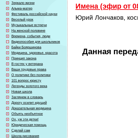
Зеркало жизни
Имена (эфир от 08
Альма-матер
Фестиваль российской науки
Юрий Лончаков, кос
Веселый урок
Музыкальные встречи
На женской половине
Времена, события, люди
Видеопособия для школьников
Байки Бояршинова
Данная перед
Медицина. здоровье. красота
Принцип закона
В гостях у ветерана
Ваши трудовые права
О политике без политики
101 вопрос юристу
Легенды золотого века
Новая школа
Заглянем в словарь
Дорогу осилит идущий
Доказательная медицина
Объять необъятное
Ох, уж эти детки!
Юридическая помощь
Сделай сам
Школа рисования