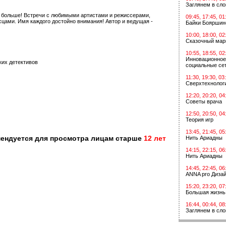
Заглянем в сл
ь больше! Встречи с любимыми артистами и режиссерами,
09:45, 17:45, 01
цами. Имя каждого достойно внимания! Автор и ведущая -
Байки Бояршин
10:00, 18:00, 02
Сказочный мар
10:55, 18:55, 02
Инновационное
ких детективов
социальные сет
11:30, 19:30, 03
Сверхтехнологи
12:20, 20:20, 04
Советы врача
12:50, 20:50, 04
Теория игр
13:45, 21:45, 05
мендуется для просмотра лицам старше
12 лет
Нить Ариадны
14:15, 22:15, 06
Нить Ариадны
14:45, 22:45, 06
ANNA pro Диза
15:20, 23:20, 07
Большая жизнь
16:44, 00:44, 08
Заглянем в сл