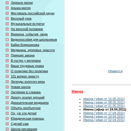
Зеркало жизни
Альма-матер
Фестиваль российской науки
Веселый урок
Музыкальные встречи
На женской половине
Времена, события, люди
Видеопособия для школьников
Байки Бояршинова
Медицина. здоровье. красота
Принцип закона
В гостях у ветерана
Ваши трудовые права
Нравится
О политике без политики
101 вопрос юристу
Легенды золотого века
Новая школа
Имена
Заглянем в словарь
Дорогу осилит идущий
Имена (эфир от 15.05.2011)
Имена (эфир от 08.05.2011)
Доказательная медицина
Имена (эфир от 01.05.2011)
Объять необъятное
Имена (эфир от 24.04.2011)
Имена (эфир от 17.04.2011)
Ох, уж эти детки!
Имена (эфир от 10.04.2011)
Юридическая помощь
Имена (эфир от 02.04.2011)
Сделай сам
Школа рисования