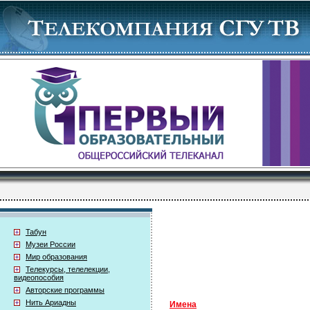
Табун
Музеи России
Мир образования
Телекурсы, телелекции,
видеопособия
Авторские программы
Нить Ариадны
Имена