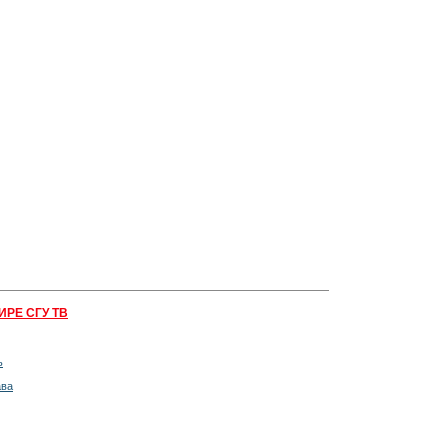
ИРЕ СГУ ТВ
ь
ава