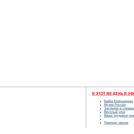
В ЭТОТ ЖЕ ДЕНЬ В ЭФ
Байки Бояршинова
Музеи России
Заглянем в словар
Веселый урок
Ваши трудовые пр
Принцип закона