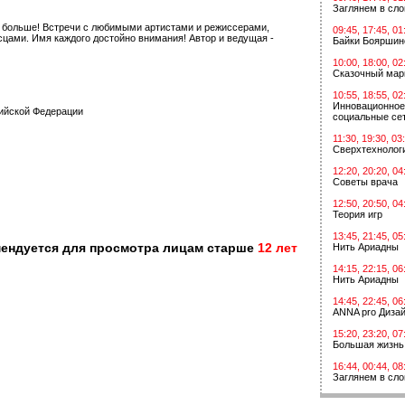
Заглянем в сл
ь больше! Встречи с любимыми артистами и режиссерами,
09:45, 17:45, 01
цами. Имя каждого достойно внимания! Автор и ведущая -
Байки Бояршин
10:00, 18:00, 02
Сказочный мар
10:55, 18:55, 02
Инновационное
сийской Федерации
социальные сет
11:30, 19:30, 03
Сверхтехнологи
12:20, 20:20, 04
Советы врача
12:50, 20:50, 04
Теория игр
13:45, 21:45, 05
мендуется для просмотра лицам старше
12 лет
Нить Ариадны
14:15, 22:15, 06
Нить Ариадны
14:45, 22:45, 06
ANNA pro Диза
15:20, 23:20, 07
Большая жизнь
16:44, 00:44, 08
Заглянем в сл