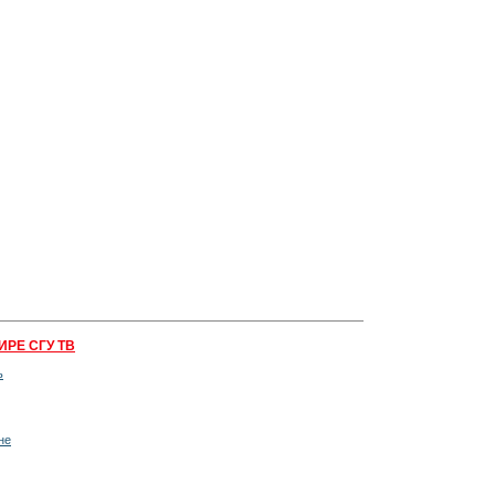
ИРЕ СГУ ТВ
ь
не