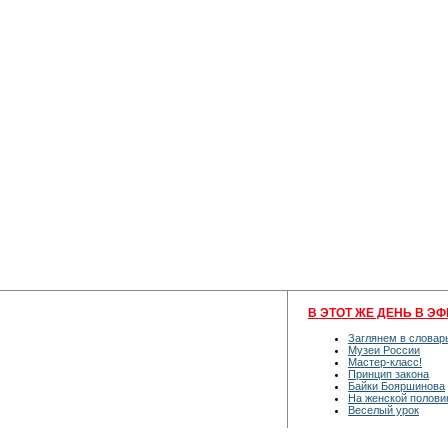
В ЭТОТ ЖЕ ДЕНЬ В ЭФ
Заглянем в словар
Музеи России
Мастер-класс!
Принцип закона
Байки Бояршинова
На женской полови
Веселый урок