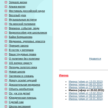
Зеркало жизни
Альма-матер
Фестиваль российской науки
Веселый урок
Музыкальные встречи
На женской половине
Времена, события, люди
Видеопособия для школьников
Байки Бояршинова
Медицина. здоровье. красота
Принцип закона
В гостях у ветерана
Ваши трудовые права
Нравится
О политике без политики
101 вопрос юристу
Легенды золотого века
Новая школа
Имена
Заглянем в словарь
Дорогу осилит идущий
Имена (эфир от 13.03.2011)
Имена (эфир от 06.03.2011)
Доказательная медицина
Имена (эфир от 27.02.2011)
Объять необъятное
Имена (эфир от 20.02.2011)
Имена (эфир от 13.02.2011)
Ох, уж эти детки!
Имена (эфир от 06.02.2011)
Юридическая помощь
Имена (эфир от 16.01.2011)
Сделай сам
Школа рисования