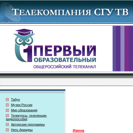
Табун
Музеи России
Мир образования
Телекурсы, телелекции,
видеопособия
Авторские программы
Нить Ариадны
Имена