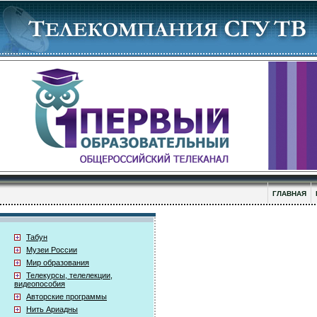
ГЛАВНАЯ
Табун
Музеи России
Мир образования
Телекурсы, телелекции,
видеопособия
Авторские программы
Нить Ариадны