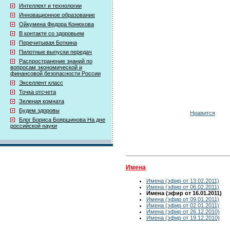
Интеллект и технологии
Инновационное образование
Ойкумена Федора Конюхова
В контакте со здоровьем
Перечитывая Боткина
Пилотные выпуски передач
Распространение знаний по
вопросам экономической и
финансовой безопасности России
Экселлент класс
Точка отсчета
Зеленая комната
Будем здоровы
Нравится
Блог Бориса Бояршинова На дне
российской науки
Имена
Имена (эфир от 13.02.2011)
Имена (эфир от 06.02.2011)
Имена (эфир от 16.01.2011)
Имена (эфир от 09.01.2011)
Имена (эфир от 02.01.2011)
Имена (эфир от 26.12.2010)
Имена (эфир от 19.12.2010)