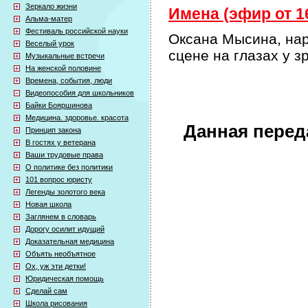
Зеркало жизни
Имена (эфир от 16
Альма-матер
Фестиваль российской науки
Оксана Мысина, нар
Веселый урок
сцене на глазах у з
Музыкальные встречи
На женской половине
Времена, события, люди
Видеопособия для школьников
Байки Бояршинова
Медицина. здоровье. красота
Данная перед
Принцип закона
В гостях у ветерана
Ваши трудовые права
О политике без политики
101 вопрос юристу
Легенды золотого века
Новая школа
Заглянем в словарь
Дорогу осилит идущий
Доказательная медицина
Объять необъятное
Ох, уж эти детки!
Юридическая помощь
Сделай сам
Школа рисования