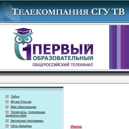
Табун
Музеи России
Мир образования
Телекурсы, телелекции,
видеопособия
Авторские программы
Нить Ариадны
Имена