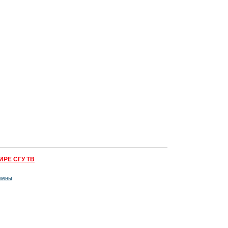
ИРЕ СГУ ТВ
мены