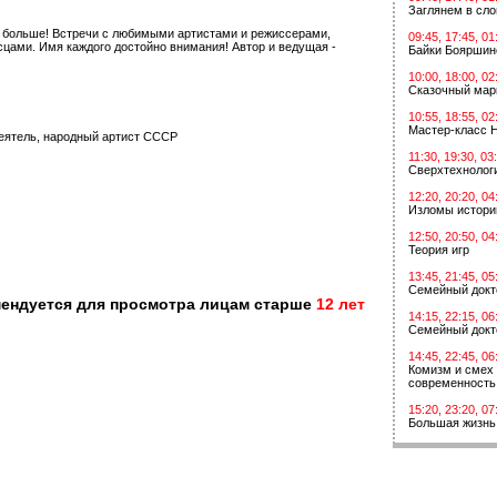
Заглянем в сл
ь больше! Встречи с любимыми артистами и режиссерами,
09:45, 17:45, 01
цами. Имя каждого достойно внимания! Автор и ведущая -
Байки Бояршин
10:00, 18:00, 02
Сказочный мар
10:55, 18:55, 02
Мастер-класс 
деятель, народный артист СССР
11:30, 19:30, 03
Сверхтехнологи
12:20, 20:20, 04
Изломы истори
12:50, 20:50, 04
Теория игр
13:45, 21:45, 05
Семейный докт
мендуется для просмотра лицам старше
12 лет
14:15, 22:15, 06
Семейный докт
14:45, 22:45, 06
Комизм и смех 
современность
15:20, 23:20, 07
Большая жизнь