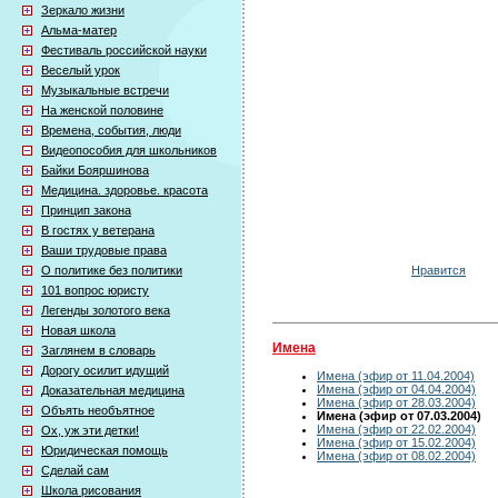
Зеркало жизни
Альма-матер
Фестиваль российской науки
Веселый урок
Музыкальные встречи
На женской половине
Времена, события, люди
Видеопособия для школьников
Байки Бояршинова
Медицина. здоровье. красота
Принцип закона
В гостях у ветерана
Ваши трудовые права
Нравится
О политике без политики
101 вопрос юристу
Легенды золотого века
Новая школа
Имена
Заглянем в словарь
Дорогу осилит идущий
Имена (эфир от 11.04.2004)
Имена (эфир от 04.04.2004)
Доказательная медицина
Имена (эфир от 28.03.2004)
Объять необъятное
Имена (эфир от 07.03.2004)
Имена (эфир от 22.02.2004)
Ох, уж эти детки!
Имена (эфир от 15.02.2004)
Юридическая помощь
Имена (эфир от 08.02.2004)
Сделай сам
Школа рисования