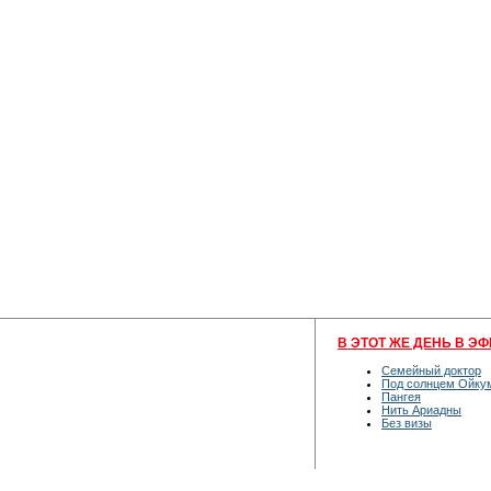
В ЭТОТ ЖЕ ДЕНЬ В ЭФ
Семейный доктор
Под солнцем Ойку
Пангея
Нить Ариадны
Без визы