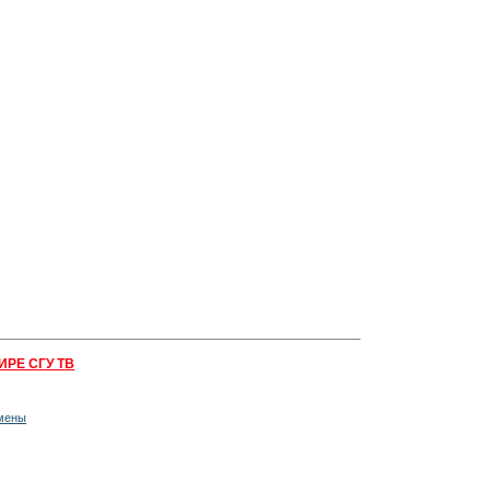
ИРЕ СГУ ТВ
мены