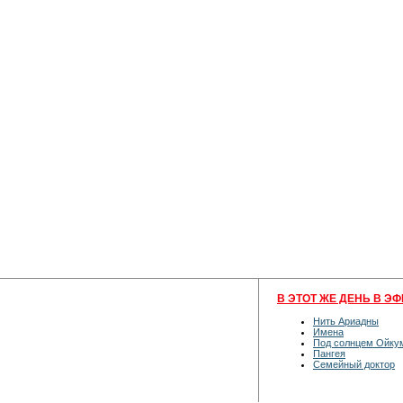
В ЭТОТ ЖЕ ДЕНЬ В ЭФ
Нить Ариадны
Имена
Под солнцем Ойку
Пангея
Семейный доктор