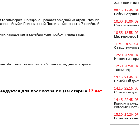
Заглянем в сл
09:45, 17:45, 01
Байки Бояршин
телевизором. На экране - рассказ об одной из стран - членов
10:00, 18:00, 02
Чрезвычайный и Полномочный Посол этой страны в Российской
Сказочный мар
10:55, 18:55, 02
ных народов как в калейдоскопе пройдут перед вами.
Мастер-класс 
11:30, 19:30, 03
Сверхтехнологи
12:20, 20:20, 04
Изломы истори
нг. Рассказ о жизни самого большого, ледяного острова
12:50, 20:50, 04
Теория игр
13:45, 21:45, 05
Семейный докт
14:15, 22:15, 06
мендуется для просмотра лицам старше
12 лет
Семейный докт
14:45, 22:45, 06
Комизм и смех 
современность
15:20, 23:20, 07
Большая жизнь