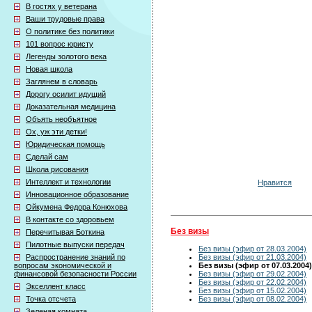
В гостях у ветерана
Ваши трудовые права
О политике без политики
101 вопрос юристу
Легенды золотого века
Новая школа
Заглянем в словарь
Дорогу осилит идущий
Доказательная медицина
Объять необъятное
Ох, уж эти детки!
Юридическая помощь
Сделай сам
Школа рисования
Интеллект и технологии
Нравится
Инновационное образование
Ойкумена Федора Конюхова
В контакте со здоровьем
Без визы
Перечитывая Боткина
Пилотные выпуски передач
Без визы (эфир от 28.03.2004)
Распространение знаний по
Без визы (эфир от 21.03.2004)
вопросам экономической и
Без визы (эфир от 07.03.2004)
финансовой безопасности России
Без визы (эфир от 29.02.2004)
Без визы (эфир от 22.02.2004)
Экселлент класс
Без визы (эфир от 15.02.2004)
Точка отсчета
Без визы (эфир от 08.02.2004)
Зеленая комната