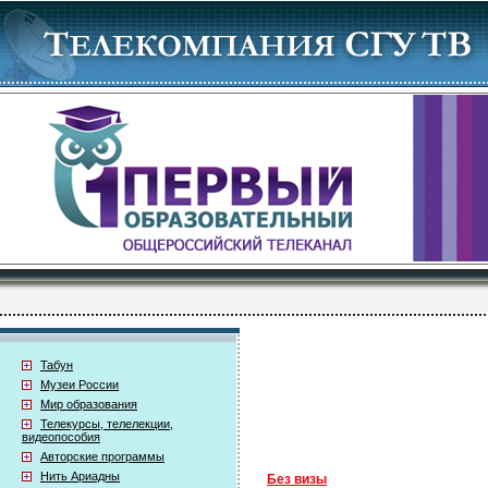
Табун
Музеи России
Мир образования
Телекурсы, телелекции,
видеопособия
Авторские программы
Нить Ариадны
Без визы