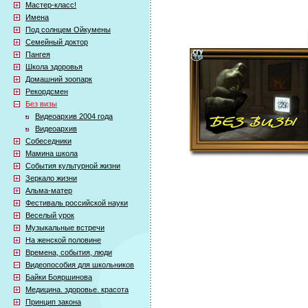
Мастер-класс!
Имена
Под солнцем Ойкумены
Семейный доктор
Пангея
Школа здоровья
Домашний зоопарк
Рекордсмен
Без визы
Видеоархив 2004 года
Видеоархив
Собеседники
Мамина школа
События культурной жизни
Зеркало жизни
Альма-матер
Фестиваль российской науки
Веселый урок
Музыкальные встречи
На женской половине
Времена, события, люди
Видеопособия для школьников
Байки Бояршинова
Медицина. здоровье. красота
Принцип закона