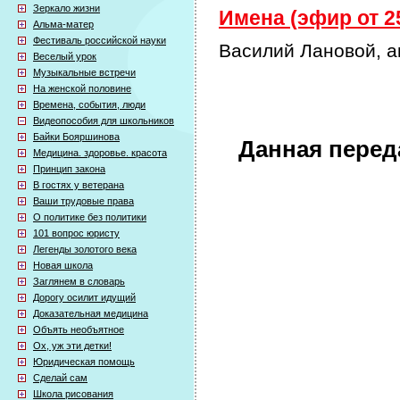
Зеркало жизни
Имена (эфир от 25
Альма-матер
Фестиваль российской науки
Василий Лановой, а
Веселый урок
Музыкальные встречи
На женской половине
Времена, события, люди
Видеопособия для школьников
Байки Бояршинова
Данная перед
Медицина. здоровье. красота
Принцип закона
В гостях у ветерана
Ваши трудовые права
О политике без политики
101 вопрос юристу
Легенды золотого века
Новая школа
Заглянем в словарь
Дорогу осилит идущий
Доказательная медицина
Объять необъятное
Ох, уж эти детки!
Юридическая помощь
Сделай сам
Школа рисования