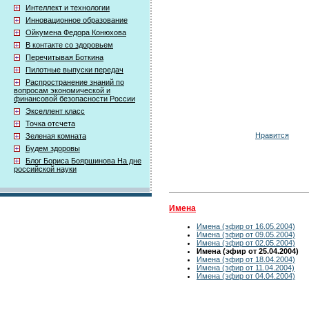
Интеллект и технологии
Инновационное образование
Ойкумена Федора Конюхова
В контакте со здоровьем
Перечитывая Боткина
Пилотные выпуски передач
Распространение знаний по
вопросам экономической и
финансовой безопасности России
Экселлент класс
Точка отсчета
Нравится
Зеленая комната
Будем здоровы
Блог Бориса Бояршинова На дне
российской науки
Имена
Имена (эфир от 16.05.2004)
Имена (эфир от 09.05.2004)
Имена (эфир от 02.05.2004)
Имена (эфир от 25.04.2004)
Имена (эфир от 18.04.2004)
Имена (эфир от 11.04.2004)
Имена (эфир от 04.04.2004)