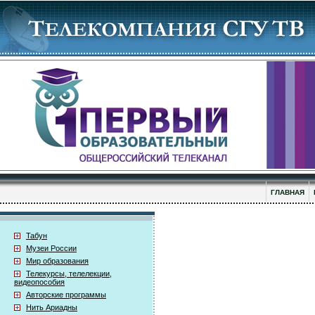
ГЛАВНАЯ
Табун
Музеи России
Мир образования
Телекурсы, телелекции,
видеопособия
Авторские программы
Нить Ариадны