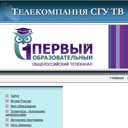
ГЛАВНАЯ
Табун
Музеи России
Мир образования
Телекурсы, телелекции,
видеопособия
Авторские программы
Нить Ариадны