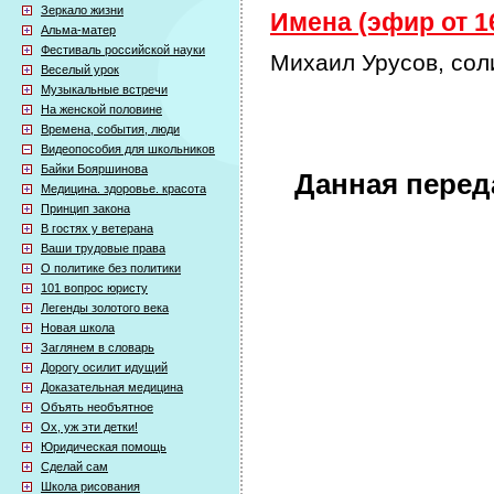
Зеркало жизни
Имена (эфир от 16
Альма-матер
Фестиваль российской науки
Михаил Урусов, сол
Веселый урок
Музыкальные встречи
На женской половине
Времена, события, люди
Видеопособия для школьников
Байки Бояршинова
Данная перед
Медицина. здоровье. красота
Принцип закона
В гостях у ветерана
Ваши трудовые права
О политике без политики
101 вопрос юристу
Легенды золотого века
Новая школа
Заглянем в словарь
Дорогу осилит идущий
Доказательная медицина
Объять необъятное
Ох, уж эти детки!
Юридическая помощь
Сделай сам
Школа рисования