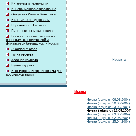
Интеллект и технологии
Инновационное образование
Ойкумена Федора Конюхова
В контакте со здоровьем
Перечитывая Боткина
Пилотные выпуски передач
Распространение знаний по
вопросам экономической и
финансовой безопасности России
Экселлент класс
Точка отсчета
Нравится
Зеленая комната
Будем здоровы
Блог Бориса Бояршинова На дне
российской науки
Имена
Имена (эфир от 06.06.2004)
Имена (эфир от 30.05.2004)
Имена (эфир от 23.05.2004)
Имена (эфир от 16.05.2004)
Имена (эфир от 09.05.2004)
Имена (эфир от 02.05.2004)
Имена (эфир от 25.04.2004)