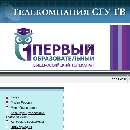
ГЛАВНАЯ
Табун
Музеи России
Мир образования
Телекурсы, телелекции,
видеопособия
Авторские программы
Нить Ариадны