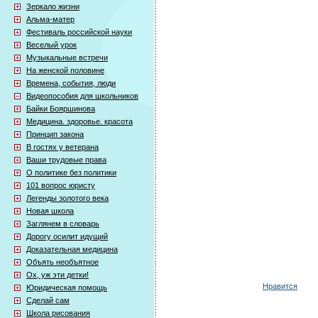
Зеркало жизни
Альма-матер
Фестиваль российской науки
Веселый урок
Музыкальные встречи
На женской половине
Времена, события, люди
Видеопособия для школьников
Байки Бояршинова
Медицина. здоровье. красота
Принцип закона
В гостях у ветерана
Ваши трудовые права
О политике без политики
101 вопрос юристу
Легенды золотого века
Новая школа
Заглянем в словарь
Дорогу осилит идущий
Доказательная медицина
Объять необъятное
Ох, уж эти детки!
Нравится
Юридическая помощь
Сделай сам
Школа рисования