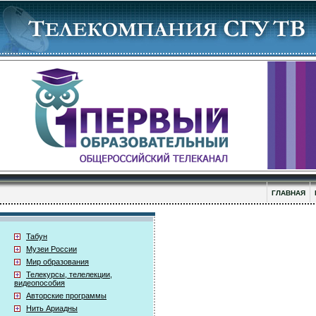
ГЛАВНАЯ
Табун
Музеи России
Мир образования
Телекурсы, телелекции,
видеопособия
Авторские программы
Нить Ариадны