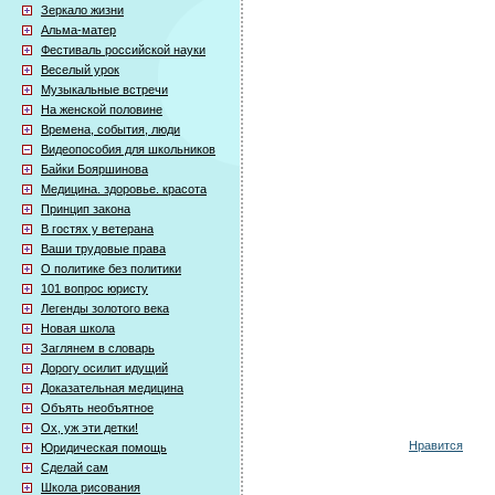
Зеркало жизни
Альма-матер
Фестиваль российской науки
Веселый урок
Музыкальные встречи
На женской половине
Времена, события, люди
Видеопособия для школьников
Байки Бояршинова
Медицина. здоровье. красота
Принцип закона
В гостях у ветерана
Ваши трудовые права
О политике без политики
101 вопрос юристу
Легенды золотого века
Новая школа
Заглянем в словарь
Дорогу осилит идущий
Доказательная медицина
Объять необъятное
Ох, уж эти детки!
Нравится
Юридическая помощь
Сделай сам
Школа рисования