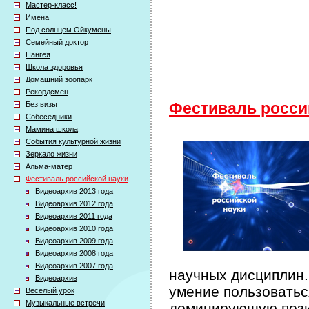
Мастер-класс!
Имена
Под солнцем Ойкумены
Семейный доктор
Пангея
Школа здоровья
Домашний зоопарк
Рекордсмен
Без визы
Фестиваль росси
Собеседники
Мамина школа
События культурной жизни
Зеркало жизни
Альма-матер
Фестиваль российской науки
Видеоархив 2013 года
Видеоархив 2012 года
Видеоархив 2011 года
Видеоархив 2010 года
Видеоархив 2009 года
Видеоархив 2008 года
Видеоархив 2007 года
научных дисциплин.
Видеоархив
умение пользоватьс
Веселый урок
Музыкальные встречи
доминирующую пози