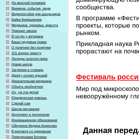
На женской половине
сообщества.
Времена, события, люди
Видеопособия для школьников
В программе «Фести
Байки Бояршинова
проекты, которые п
Медицина. здоровье. красота
Принцип закона
рынком.
В гостях у ветерана
Ваши трудовые права
Прикладная наука Р
О политике без политики
прорастают на почв
101 вопрос юристу
Легенды золотого века
Новая школа
Заглянем в словарь
Фестиваль россий
Дорогу осилит идущий
Доказательная медицина
Объять необъятное
Мир под микроскопо
Ох, уж эти детки!
невооружённому гл
Юридическая помощь
Сделай сам
Школа рисования
Интеллект и технологии
Инновационное образование
Ойкумена Федора Конюхова
Данная перед
В контакте со здоровьем
Перечитывая Боткина