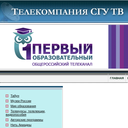
ГЛАВНАЯ
Табун
Музеи России
Мир образования
Телекурсы, телелекции,
видеопособия
Авторские программы
Нить Ариадны