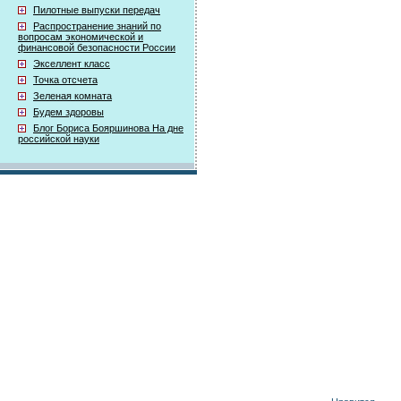
Пилотные выпуски передач
Распространение знаний по
вопросам экономической и
финансовой безопасности России
Экселлент класс
Точка отсчета
Зеленая комната
Будем здоровы
Блог Бориса Бояршинова На дне
российской науки