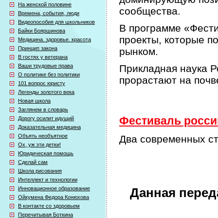
На женской половине
сообщества.
Времена, события, люди
Видеопособия для школьников
В программе «Фести
Байки Бояршинова
проекты, которые п
Медицина. здоровье. красота
Принцип закона
рынком.
В гостях у ветерана
Ваши трудовые права
Прикладная наука Р
О политике без политики
прорастают на почв
101 вопрос юристу
Легенды золотого века
Новая школа
Заглянем в словарь
Фестиваль россий
Дорогу осилит идущий
Доказательная медицина
Объять необъятное
Два современных с
Ох, уж эти детки!
Юридическая помощь
Сделай сам
Школа рисования
Интеллект и технологии
Инновационное образование
Данная перед
Ойкумена Федора Конюхова
В контакте со здоровьем
Перечитывая Боткина