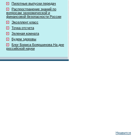
Пилотные выпуски передач
Распространение знаний по
вопросам экономической и
финансовой безопасности России
Экселлент класс
Точка отсчета
Зеленая комната
Будем здоровы
Блог Бориса Бояршинова На дне
российской науки
Нравится