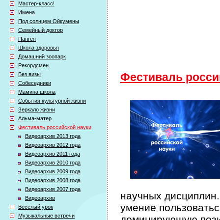
Мастер-класс!
Имена
Под солнцем Ойкумены
Семейный доктор
Пангея
Школа здоровья
Домашний зоопарк
Рекордсмен
Без визы
Фестиваль росси
Собеседники
Мамина школа
События культурной жизни
Зеркало жизни
Альма-матер
Фестиваль российской науки
Видеоархив 2013 года
Видеоархив 2012 года
Видеоархив 2011 года
Видеоархив 2010 года
Видеоархив 2009 года
Видеоархив 2008 года
Видеоархив 2007 года
научных дисциплин.
Видеоархив
умение пользоватьс
Веселый урок
Музыкальные встречи
доминирующую пози