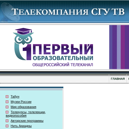
ГЛАВНАЯ
Табун
Музеи России
Мир образования
Телекурсы, телелекции,
видеопособия
Авторские программы
Нить Ариадны