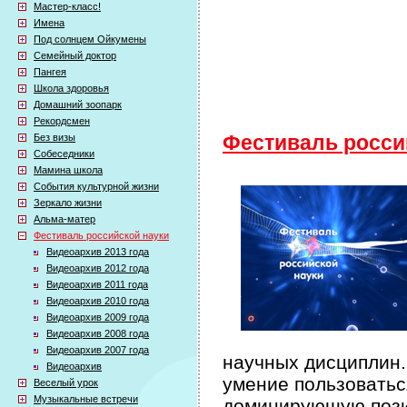
Мастер-класс!
Имена
Под солнцем Ойкумены
Семейный доктор
Пангея
Школа здоровья
Домашний зоопарк
Рекордсмен
Без визы
Фестиваль росси
Собеседники
Мамина школа
События культурной жизни
Зеркало жизни
Альма-матер
Фестиваль российской науки
Видеоархив 2013 года
Видеоархив 2012 года
Видеоархив 2011 года
Видеоархив 2010 года
Видеоархив 2009 года
Видеоархив 2008 года
Видеоархив 2007 года
научных дисциплин.
Видеоархив
умение пользоватьс
Веселый урок
Музыкальные встречи
доминирующую пози