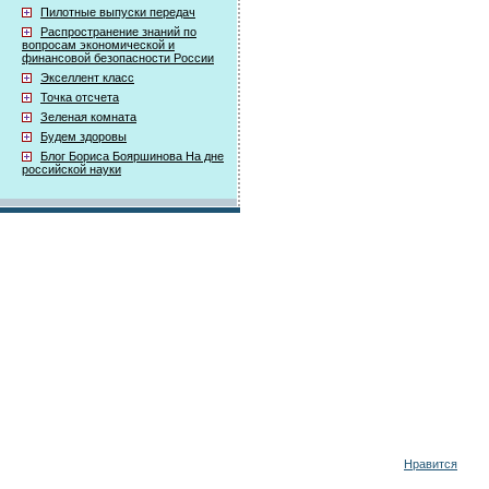
Пилотные выпуски передач
Распространение знаний по
вопросам экономической и
финансовой безопасности России
Экселлент класс
Точка отсчета
Зеленая комната
Будем здоровы
Блог Бориса Бояршинова На дне
российской науки
Нравится