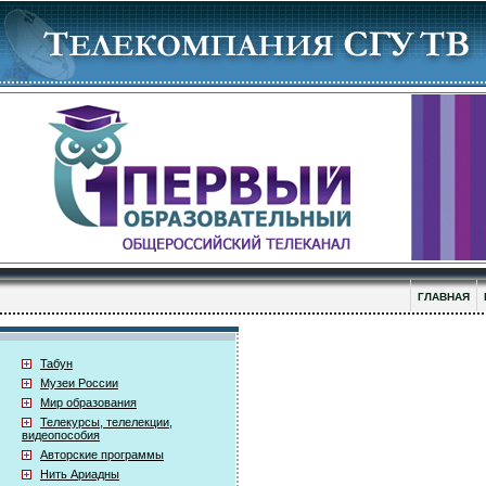
ГЛАВНАЯ
Табун
Музеи России
Мир образования
Телекурсы, телелекции,
видеопособия
Авторские программы
Нить Ариадны