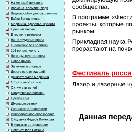
На женской половине
сообщества.
Времена, события, люди
Видеопособия для школьников
В программе «Фести
Байки Бояршинова
проекты, которые п
Медицина. здоровье. красота
Принцип закона
рынком.
В гостях у ветерана
Ваши трудовые права
Прикладная наука Р
О политике без политики
прорастают на почв
101 вопрос юристу
Легенды золотого века
Новая школа
Заглянем в словарь
Фестиваль россий
Дорогу осилит идущий
Доказательная медицина
Объять необъятное
Лазер и лазерные ч
Ох, уж эти детки!
Юридическая помощь
Сделай сам
Школа рисования
Интеллект и технологии
Инновационное образование
Данная перед
Ойкумена Федора Конюхова
В контакте со здоровьем
Перечитывая Боткина