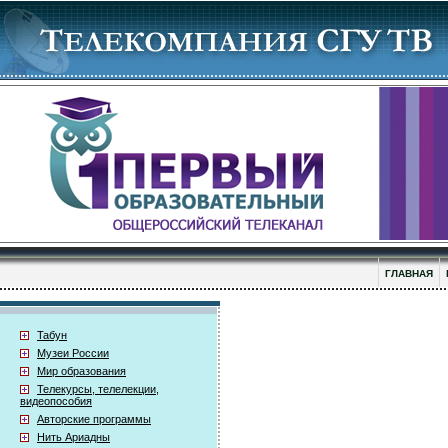
ГЛАВНАЯ
Табун
Музеи России
Мир образования
Телекурсы, телелекции,
видеопособия
Авторские программы
Нить Ариадны