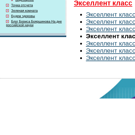
Экселлент класс
Точка отсчета
Зеленая комната
Экселлент класс
Будем здоровы
Экселлент класс
Блог Бориса Бояршинова На дне
российской науки
Экселлент класс
Экселлент клас
Экселлент класс
Экселлент класс
Экселлент класс