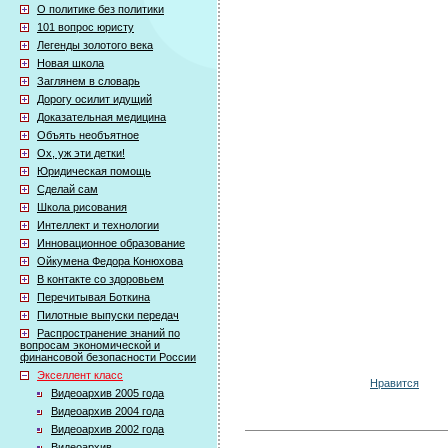
О политике без политики
101 вопрос юристу
Легенды золотого века
Новая школа
Заглянем в словарь
Дорогу осилит идущий
Доказательная медицина
Объять необъятное
Ох, уж эти детки!
Юридическая помощь
Сделай сам
Школа рисования
Интеллект и технологии
Инновационное образование
Ойкумена Федора Конюхова
В контакте со здоровьем
Перечитывая Боткина
Пилотные выпуски передач
Распространение знаний по
вопросам экономической и
финансовой безопасности России
Экселлент класс
Нравится
Видеоархив 2005 года
Видеоархив 2004 года
Видеоархив 2002 года
Видеоархив