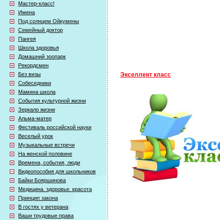
Мастер-класс!
Имена
Под солнцем Ойкумены
Семейный доктор
Пангея
Школа здоровья
Домашний зоопарк
Рекордсмен
Без визы
Экселлент класс
Собеседники
Мамина школа
События культурной жизни
Зеркало жизни
Альма-матер
Фестиваль российской науки
Веселый урок
Музыкальные встречи
На женской половине
Времена, события, люди
Видеопособия для школьников
Байки Бояршинова
Медицина. здоровье. красота
Принцип закона
В гостях у ветерана
Ваши трудовые права