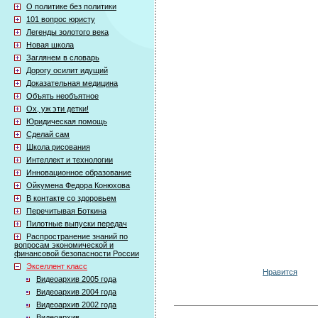
О политике без политики
101 вопрос юристу
Легенды золотого века
Новая школа
Заглянем в словарь
Дорогу осилит идущий
Доказательная медицина
Объять необъятное
Ох, уж эти детки!
Юридическая помощь
Сделай сам
Школа рисования
Интеллект и технологии
Инновационное образование
Ойкумена Федора Конюхова
В контакте со здоровьем
Перечитывая Боткина
Пилотные выпуски передач
Распространение знаний по
вопросам экономической и
финансовой безопасности России
Экселлент класс
Нравится
Видеоархив 2005 года
Видеоархив 2004 года
Видеоархив 2002 года
Видеоархив