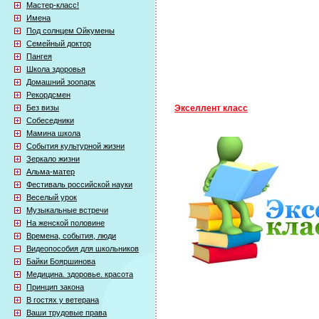
Мастер-класс!
Имена
Под солнцем Ойкумены
Семейный доктор
Пангея
Школа здоровья
Домашний зоопарк
Рекордсмен
Без визы
Экселлент класс
Собеседники
Мамина школа
События культурной жизни
Зеркало жизни
Альма-матер
Фестиваль российской науки
Веселый урок
Музыкальные встречи
На женской половине
Времена, события, люди
Видеопособия для школьников
Байки Бояршинова
Медицина. здоровье. красота
Принцип закона
В гостях у ветерана
Ваши трудовые права