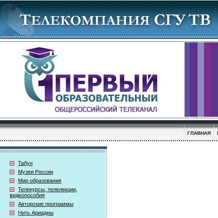
ГЛАВНАЯ
Табун
Музеи России
Мир образования
Телекурсы, телелекции,
видеопособия
Авторские программы
Нить Ариадны