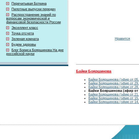
Перечитывая Боткина
Пилотные выпуски передач
Распространение знаний по
вопросам экономической и
финансовой безопасности России
Экселлент класс
Точка отсчета
Нравится
Зеленая комната
Будем здоровы
Блог Бориса Бояршинова На дне
российской науки
Байки Бояршинова
Байки Бояршинова (эфир от 05.
Байки Бояршинова (эфир от 29.
Байки Бояршинова (эфир от 28.
Байки Бояршинова (эфир от 2
Байки Бояршинова (эфир от 21.
Байки Бояршинова (эфир от 15.
Байки Бояршинова (эфир от 14.