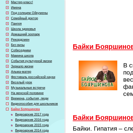
Мастер-класс!
Имена
Под солнцем Ойкумены
Семейный доктор
Пангея
Школа здоровья
Домашний зоопарк
Рекордсмен
Без визы
Байки Бояршино
Собеседники
Мамина школа
События культурной жизни
В 
Зеркало жизни
по
Альма-матер
Фестиваль российской науки
ве
Веселый урок
фак
Музыкальные встречи
се
На женской половине
Времена, события, люди
Видеопособия для школьников
Байки Бояршинова
Видеоархив 2017 года
Байки Бояршинова
Видеоархив 2016 года
Видеоархив 2015 года
Байки. Гипатия – сл
Видеоархив 2014 года