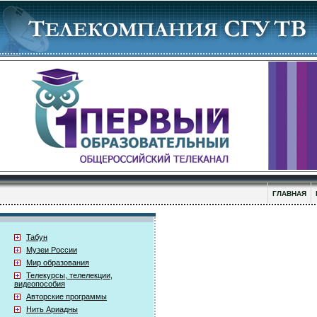
ГЛАВНАЯ
Табун
Музеи России
Мир образования
Телекурсы, телелекции,
видеопособия
Авторские программы
Нить Ариадны