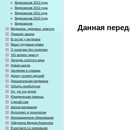
Видеоархив 2013 года
Видеоархив 2012 года
Видеоархив 2011 года
Видеоархив 2010 года
Видеоархив
Данная перед
Медицина. здоровье. красота
Принцип закона
В гостях у ветерана
Ваши трудовые права
О политике без политики
101 вопрос юристу
Легенды золотого века
Новая школа
Заглянем в словарь
Дорогу осилит идущий
Доказательная медицина
Объять необъятное
Ох, уж эти детки!
Юридическая помощь
Сделай сам
Школа рисования
Интеллект и технологии
Инновационное образование
Ойкумена Федора Конюхова
В контакте со здоровьем