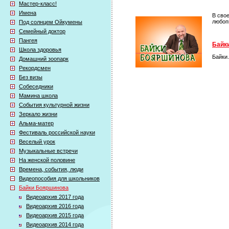
Мастер-класс!
Имена
В сво
любоп
Под солнцем Ойкумены
Семейный доктор
Пангея
Байки
Школа здоровья
Байки
Домашний зоопарк
Рекордсмен
Без визы
Собеседники
Мамина школа
События культурной жизни
Зеркало жизни
Альма-матер
Фестиваль российской науки
Веселый урок
Музыкальные встречи
На женской половине
Времена, события, люди
Видеопособия для школьников
Байки Бояршинова
Видеоархив 2017 года
Видеоархив 2016 года
Видеоархив 2015 года
Видеоархив 2014 года