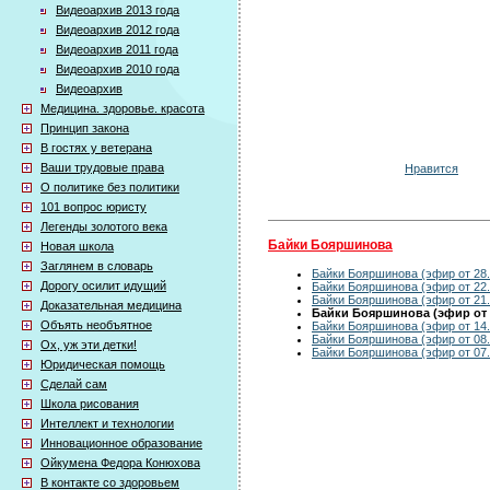
Видеоархив 2013 года
Видеоархив 2012 года
Видеоархив 2011 года
Видеоархив 2010 года
Видеоархив
Медицина. здоровье. красота
Принцип закона
В гостях у ветерана
Ваши трудовые права
Нравится
О политике без политики
101 вопрос юристу
Легенды золотого века
Байки Бояршинова
Новая школа
Заглянем в словарь
Байки Бояршинова (эфир от 28.
Дорогу осилит идущий
Байки Бояршинова (эфир от 22.
Байки Бояршинова (эфир от 21.
Доказательная медицина
Байки Бояршинова (эфир от 1
Объять необъятное
Байки Бояршинова (эфир от 14.
Байки Бояршинова (эфир от 08.
Ох, уж эти детки!
Байки Бояршинова (эфир от 07.
Юридическая помощь
Сделай сам
Школа рисования
Интеллект и технологии
Инновационное образование
Ойкумена Федора Конюхова
В контакте со здоровьем