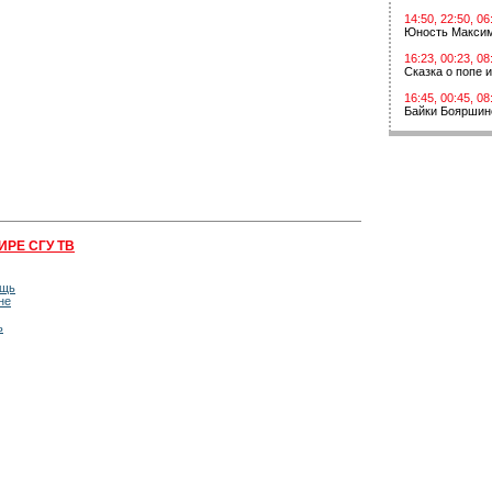
14:50, 22:50, 06
Юность Макси
16:23, 00:23, 08
Сказка о попе 
16:45, 00:45, 08
Байки Бояршин
ИРЕ СГУ ТВ
ощь
не
ь