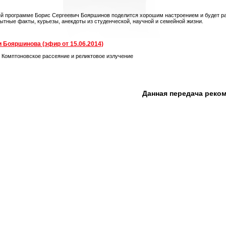
ей программе Борис Сергеевич Бояршинов поделится хорошим настроением и будет ра
ытные факты, курьезы, анекдоты из студенческой, научной и семейной жизни.
 Бояршинова (эфир от 15.06.2014)
. Комптоновское рассеяние и реликтовое излучение
Данная передача реко