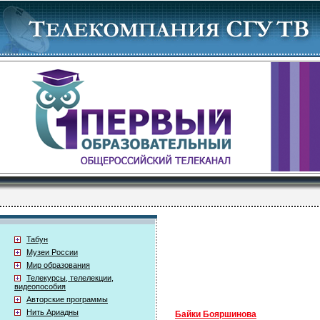
Табун
Музеи России
Мир образования
Телекурсы, телелекции,
видеопособия
Авторские программы
Нить Ариадны
Байки Бояршинова