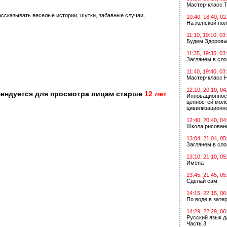
Мастер-класс Т
ссказывать веселые истории, шутки, забавные случаи,
10:40, 18:40, 02
На женской по
11:10, 19:10, 03
Будем Здоровы
11:35, 19:35, 03
Заглянем в сл
11:40, 19:40, 03
Мастер-класс 
12:10, 20:10, 04
мендуется для просмотра лицам старше
12 лет
Инновационное
ценностей мол
цивилизационн
12:40, 20:40, 04
Школа рисован
13:04, 21:04, 05
Заглянем в сл
13:10, 21:10, 05
Имена
13:45, 21:45, 05
Сделай сам
14:15, 22:15, 06
По воде в зат
14:29, 22:29, 06
Русский язык д
Часть 3