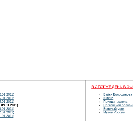
В ЭТОТ ЖЕ ДЕНЬ В ЭФ
.01.2011)
Байки Бояршинова
.01.2011)
Имена
.01.2011)
Принцип закона
09.01.2011)
На женской полови
.01.2011)
Веселый урок
.01.2011)
Музеи России
.01.2011)