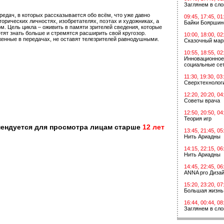
Заглянем в сл
редач, в которых рассказывается обо всём, что уже давно
09:45, 17:45, 01
орических личностях, изобретателях, поэтах и художниках, а
Байки Бояршин
ом. Цель цикла – оживить в памяти зрителей сведения, которые
тят знать больше и стремятся расширить свой кругозор.
10:00, 18:00, 02
женные в передачах, не оставят телезрителей равнодушными.
Сказочный мар
10:55, 18:55, 02
Инновационное
социальные сет
11:30, 19:30, 03
Сверхтехнологи
12:20, 20:20, 04
Советы врача
12:50, 20:50, 04
Теория игр
мендуется для просмотра лицам старше
12 лет
13:45, 21:45, 05
Нить Ариадны
14:15, 22:15, 06
Нить Ариадны
14:45, 22:45, 06
ANNA pro Диза
15:20, 23:20, 07
Большая жизнь
16:44, 00:44, 08
Заглянем в сл