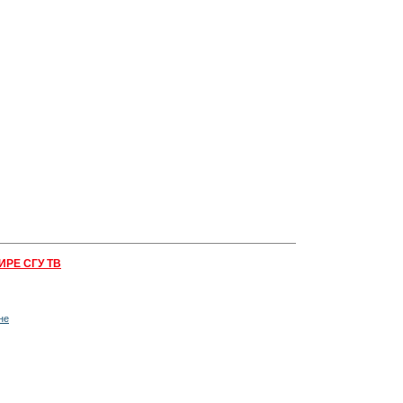
ИРЕ СГУ ТВ
не