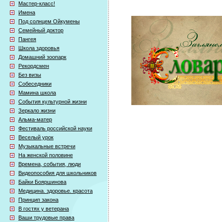
Мастер-класс!
Имена
Под солнцем Ойкумены
Семейный доктор
Пангея
Школа здоровья
Домашний зоопарк
Рекордсмен
Без визы
Собеседники
Мамина школа
События культурной жизни
Зеркало жизни
Альма-матер
Фестиваль российской науки
Веселый урок
Музыкальные встречи
На женской половине
Времена, события, люди
Видеопособия для школьников
Байки Бояршинова
Медицина. здоровье. красота
Принцип закона
В гостях у ветерана
Ваши трудовые права