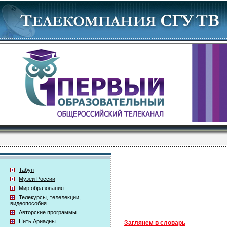
Табун
Музеи России
Мир образования
Телекурсы, телелекции,
видеопособия
Авторские программы
Нить Ариадны
Заглянем в словарь