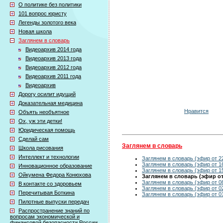
О политике без политики
101 вопрос юристу
Легенды золотого века
Новая школа
Заглянем в словарь
Видеоархив 2014 года
Видеоархив 2013 года
Видеоархив 2012 года
Видеоархив 2011 года
Видеоархив
Дорогу осилит идущий
Доказательная медицина
Нравится
Объять необъятное
Ох, уж эти детки!
Юридическая помощь
Сделай сам
Заглянем в словарь
Школа рисования
Интеллект и технологии
Заглянем в словарь (эфир от 22
Заглянем в словарь (эфир от 16
Инновационное образование
Заглянем в словарь (эфир от 15
Ойкумена Федора Конюхова
Заглянем в словарь (эфир от 
Заглянем в словарь (эфир от 08
В контакте со здоровьем
Заглянем в словарь (эфир от 02
Перечитывая Боткина
Заглянем в словарь (эфир от 01
Пилотные выпуски передач
Распространение знаний по
вопросам экономической и
финансовой безопасности России