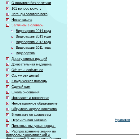
О политике без политики
101 вопрос юристу
Легенды золотого века
Новая школа
Заглянем в словарь
Видеоархив 2014 года
Видеоархив 2013 года
Видеоархив 2012 года
Видеоархив 2011 года
Видеоархив
Дорогу осилит идущий
Доказательная медицина
Объять необъятное
Ох, уж эти детки!
Юридическая помощь
Сделай сам
Школа рисования
Интеллект и технологии
Инновационное образование
Ойкумена Федора Конюхова
В контакте со здоровьем
Нравится
Перечитывая Боткина
Пилотные выпуски передач
Распространение знаний по
вопросам экономической и
финансовой безопасности России