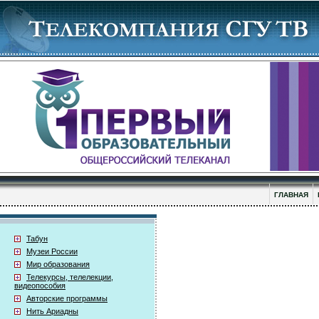
ГЛАВНАЯ
Табун
Музеи России
Мир образования
Телекурсы, телелекции,
видеопособия
Авторские программы
Нить Ариадны