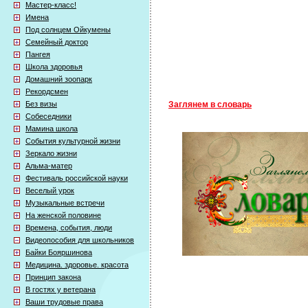
Мастер-класс!
Имена
Под солнцем Ойкумены
Семейный доктор
Пангея
Школа здоровья
Домашний зоопарк
Рекордсмен
Без визы
Заглянем в словарь
Собеседники
Мамина школа
События культурной жизни
Зеркало жизни
Альма-матер
Фестиваль российской науки
Веселый урок
Музыкальные встречи
На женской половине
Времена, события, люди
Видеопособия для школьников
Байки Бояршинова
Медицина. здоровье. красота
Принцип закона
В гостях у ветерана
Ваши трудовые права