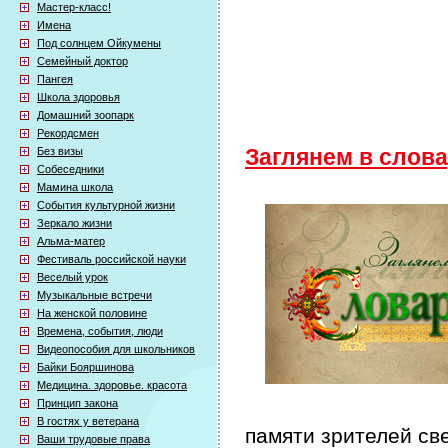
Мастер-класс!
Имена
Под солнцем Ойкумены
Семейный доктор
Пангея
Школа здоровья
Домашний зоопарк
Рекордсмен
Без визы
Заглянем в слов
Собеседники
Мамина школа
События культурной жизни
Зеркало жизни
Альма-матер
Фестиваль российской науки
Веселый урок
Музыкальные встречи
На женской половине
Времена, события, люди
Видеопособия для школьников
Байки Бояршинова
Медицина. здоровье. красота
Принцип закона
В гостях у ветерана
памяти зрителей св
Ваши трудовые права