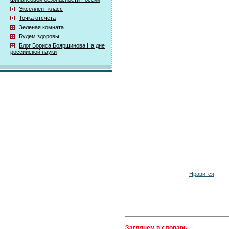
Экселлент класс
Точка отсчета
Зеленая комната
Будем здоровы
Блог Бориса Бояршинова На дне
российской науки
Нравится
Заглянем в словарь