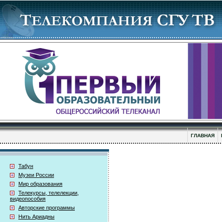
ГЛАВНАЯ
Табун
Музеи России
Мир образования
Телекурсы, телелекции,
видеопособия
Авторские программы
Нить Ариадны