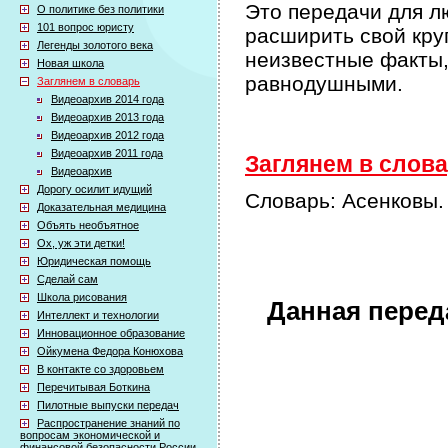
Это передачи для л
О политике без политики
101 вопрос юристу
расширить свой кру
Легенды золотого века
неизвестные факты,
Новая школа
равнодушными.
Заглянем в словарь
Видеоархив 2014 года
Видеоархив 2013 года
Видеоархив 2012 года
Видеоархив 2011 года
Заглянем в слова
Видеоархив
Дорогу осилит идущий
Словарь: Асенковы.
Доказательная медицина
Объять необъятное
Ох, уж эти детки!
Юридическая помощь
Сделай сам
Школа рисования
Данная перед
Интеллект и технологии
Инновационное образование
Ойкумена Федора Конюхова
В контакте со здоровьем
Перечитывая Боткина
Пилотные выпуски передач
Распространение знаний по
вопросам экономической и
финансовой безопасности России