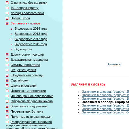
О политике без политики
101 вопрос юристу
Легенды золотого века
Новая школа
Заглянем в словарь
Видеоархив 2014 года
Видеоархив 2013 года
Видеоархив 2012 года
Видеоархив 2011 года
Видеоархив
Дорогу осилит идущий
Доказательная медицина
Нравится
Объять необъятное
Ох, уж эти детки!
Юридическая помощь
Сделай сам
Заглянем в словарь
Школа рисования
Интеллект и технологии
Заглянем в словарь (эфир от 2
Заглянем в словарь (эфир от 1
Инновационное образование
Заглянем в словарь (эфир от 1
Ойкумена Федора Конюхова
Заглянем в словарь (эфир от 
Заглянем в словарь (эфир от 11
В контакте со здоровьем
Заглянем в словарь (эфир от 0
Перечитывая Боткина
Заглянем в словарь (эфир от 0
Пилотные выпуски передач
Распространение знаний по
вопросам экономической и
финансовой безопасности России