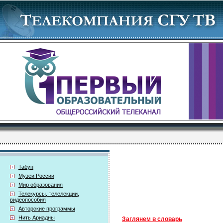
Табун
Музеи России
Мир образования
Телекурсы, телелекции,
видеопособия
Авторские программы
Нить Ариадны
Заглянем в словарь