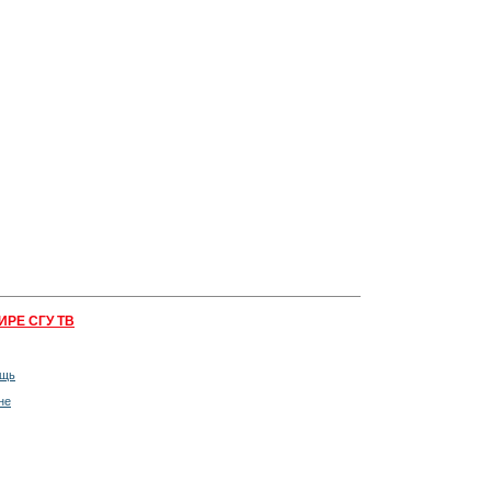
ИРЕ СГУ ТВ
ощь
не