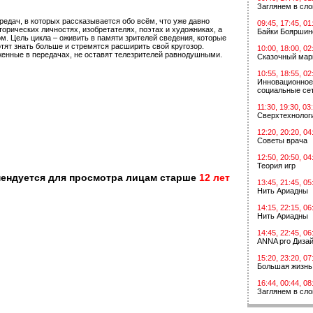
Заглянем в сл
редач, в которых рассказывается обо всём, что уже давно
09:45, 17:45, 01
орических личностях, изобретателях, поэтах и художниках, а
Байки Бояршин
ом. Цель цикла – оживить в памяти зрителей сведения, которые
тят знать больше и стремятся расширить свой кругозор.
10:00, 18:00, 02
женные в передачах, не оставят телезрителей равнодушными.
Сказочный мар
10:55, 18:55, 02
Инновационное
социальные сет
11:30, 19:30, 03
Сверхтехнологи
12:20, 20:20, 04
Советы врача
12:50, 20:50, 04
Теория игр
мендуется для просмотра лицам старше
12 лет
13:45, 21:45, 05
Нить Ариадны
14:15, 22:15, 06
Нить Ариадны
14:45, 22:45, 06
ANNA pro Диза
15:20, 23:20, 07
Большая жизнь
16:44, 00:44, 08
Заглянем в сл