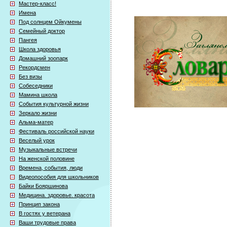
Мастер-класс!
Имена
Под солнцем Ойкумены
Семейный доктор
Пангея
Школа здоровья
Домашний зоопарк
Рекордсмен
Без визы
Собеседники
Мамина школа
События культурной жизни
Зеркало жизни
Альма-матер
Фестиваль российской науки
Веселый урок
Музыкальные встречи
На женской половине
Времена, события, люди
Видеопособия для школьников
Байки Бояршинова
Медицина. здоровье. красота
Принцип закона
В гостях у ветерана
Ваши трудовые права