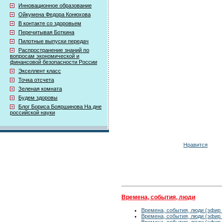
Инновационное образование
Ойкумена Федора Конюхова
В контакте со здоровьем
Перечитывая Боткина
Пилотные выпуски передач
Распространение знаний по
вопросам экономической и
финансовой безопасности России
Экселлент класс
Точка отсчета
Зеленая комната
Будем здоровы
Блог Бориса Бояршинова На дне
российской науки
Нравится
Времена, события, люди
Времена, события, люди (эфир 
Времена, события, люди (эфир 
Времена, события, люди (эфир 