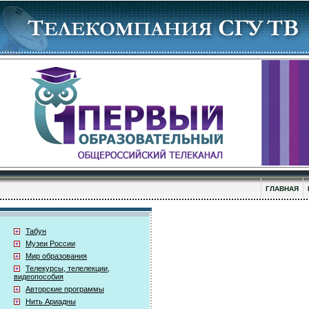
ГЛАВНАЯ
Табун
Музеи России
Мир образования
Телекурсы, телелекции,
видеопособия
Авторские программы
Нить Ариадны