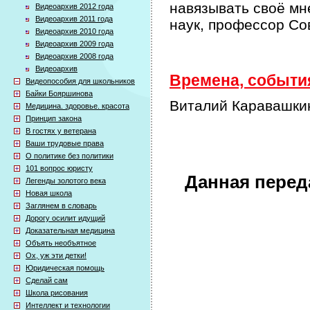
навязывать своё мн
Видеоархив 2012 года
Видеоархив 2011 года
наук, профессор Со
Видеоархив 2010 года
Видеоархив 2009 года
Видеоархив 2008 года
Видеоархив
Времена, события
Видеопособия для школьников
Байки Бояршинова
Виталий Каравашкин
Медицина. здоровье. красота
Принцип закона
В гостях у ветерана
Ваши трудовые права
О политике без политики
101 вопрос юристу
Данная перед
Легенды золотого века
Новая школа
Заглянем в словарь
Дорогу осилит идущий
Доказательная медицина
Объять необъятное
Ох, уж эти детки!
Юридическая помощь
Сделай сам
Школа рисования
Интеллект и технологии