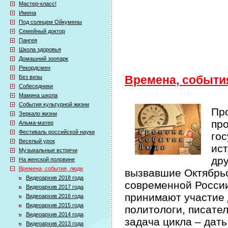
Мастер-класс!
Имена
Под солнцем Ойкумены
Семейный доктор
Пангея
Школа здоровья
Домашний зоопарк
Рекордсмен
Без визы
Времена, событи
Собеседники
Мамина школа
События культурной жизни
Про
Зеркало жизни
про
Альма-матер
Фестиваль российской науки
гос
Веселый урок
ист
Музыкальные встречи
др
На женской половине
Времена, события, люди
вызвавшие Октябрьс
Видеоархив 2018 года
современной России 
Видеоархив 2017 года
принимают участие 
Видеоархив 2016 года
Видеоархив 2015 года
политологи, писате
Видеоархив 2014 года
задача цикла – дат
Видеоархив 2013 года