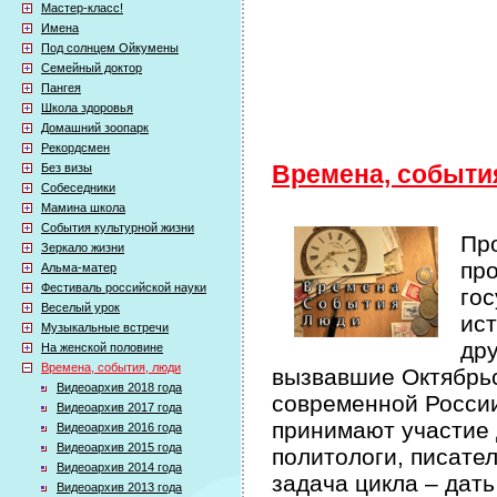
Мастер-класс!
Имена
Под солнцем Ойкумены
Семейный доктор
Пангея
Школа здоровья
Домашний зоопарк
Рекордсмен
Без визы
Времена, событи
Собеседники
Мамина школа
События культурной жизни
Про
Зеркало жизни
про
Альма-матер
Фестиваль российской науки
гос
Веселый урок
ист
Музыкальные встречи
др
На женской половине
Времена, события, люди
вызвавшие Октябрьс
Видеоархив 2018 года
современной России 
Видеоархив 2017 года
принимают участие 
Видеоархив 2016 года
Видеоархив 2015 года
политологи, писате
Видеоархив 2014 года
задача цикла – дат
Видеоархив 2013 года