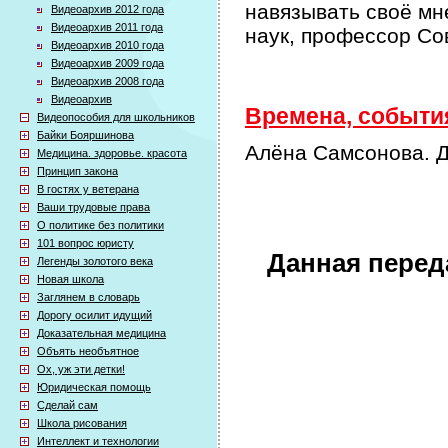
навязывать своё мн
Видеоархив 2012 года
Видеоархив 2011 года
наук, профессор Со
Видеоархив 2010 года
Видеоархив 2009 года
Видеоархив 2008 года
Видеоархив
Времена, события
Видеопособия для школьников
Байки Бояршинова
Алёна Самсонова. Д
Медицина. здоровье. красота
Принцип закона
В гостях у ветерана
Ваши трудовые права
О политике без политики
101 вопрос юристу
Данная перед
Легенды золотого века
Новая школа
Заглянем в словарь
Дорогу осилит идущий
Доказательная медицина
Объять необъятное
Ох, уж эти детки!
Юридическая помощь
Сделай сам
Школа рисования
Интеллект и технологии