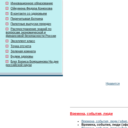
Инновационное образование
Ойкумена Федора Конюхова
В контакте со здоровьем
Перечитывая Боткина
Пилотные выпуски передач
Распространение знаний по
вопросам экономической и
финансовой безопасности России
Экселлент класс
Точка отсчета
Зеленая комната
Будем здоровы
Блог Бориса Бояршинова На дне
российской науки
Нравится
Времена, события, люди
Времена, события, люди (эфир 
Времена, события, люди (эфир
Времена, события, люди (эфир 