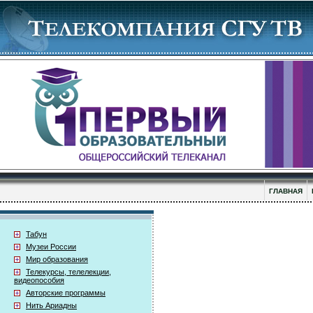
ГЛАВНАЯ
Табун
Музеи России
Мир образования
Телекурсы, телелекции,
видеопособия
Авторские программы
Нить Ариадны