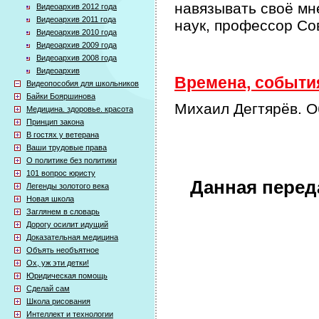
навязывать своё мн
Видеоархив 2012 года
Видеоархив 2011 года
наук, профессор Со
Видеоархив 2010 года
Видеоархив 2009 года
Видеоархив 2008 года
Видеоархив
Времена, события
Видеопособия для школьников
Байки Бояршинова
Михаил Дегтярёв. О
Медицина. здоровье. красота
Принцип закона
В гостях у ветерана
Ваши трудовые права
О политике без политики
101 вопрос юристу
Данная перед
Легенды золотого века
Новая школа
Заглянем в словарь
Дорогу осилит идущий
Доказательная медицина
Объять необъятное
Ох, уж эти детки!
Юридическая помощь
Сделай сам
Школа рисования
Интеллект и технологии