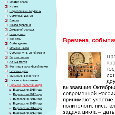
Мастер-класс!
Имена
Под солнцем Ойкумены
Семейный доктор
Пангея
Школа здоровья
Домашний зоопарк
Рекордсмен
Без визы
Времена, событи
Собеседники
Мамина школа
События культурной жизни
Про
Зеркало жизни
про
Альма-матер
Фестиваль российской науки
гос
Веселый урок
ист
Музыкальные встречи
др
На женской половине
Времена, события, люди
вызвавшие Октябрьс
Видеоархив 2018 года
современной России 
Видеоархив 2017 года
принимают участие 
Видеоархив 2016 года
Видеоархив 2015 года
политологи, писате
Видеоархив 2014 года
задача цикла – дат
Видеоархив 2013 года