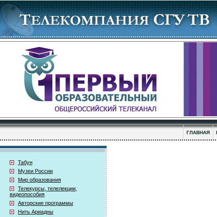
ГЛАВНАЯ
Табун
Музеи России
Мир образования
Телекурсы, телелекции,
видеопособия
Авторские программы
Нить Ариадны