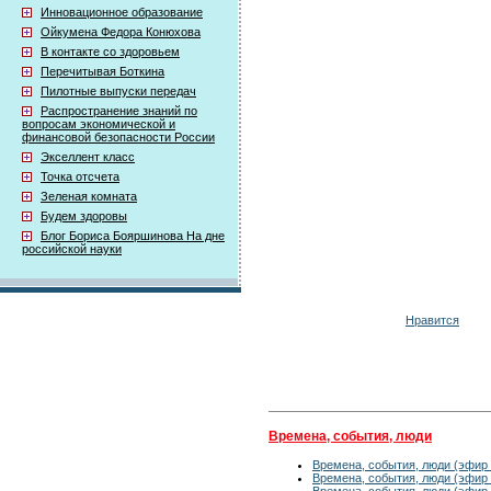
Инновационное образование
Ойкумена Федора Конюхова
В контакте со здоровьем
Перечитывая Боткина
Пилотные выпуски передач
Распространение знаний по
вопросам экономической и
финансовой безопасности России
Экселлент класс
Точка отсчета
Зеленая комната
Будем здоровы
Блог Бориса Бояршинова На дне
российской науки
Нравится
Времена, события, люди
Времена, события, люди (эфир 
Времена, события, люди (эфир 
Времена, события, люди (эфир 