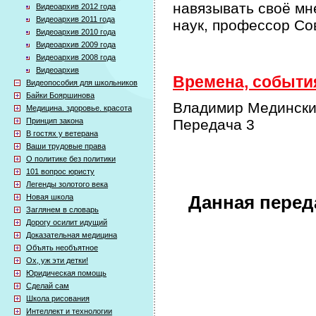
навязывать своё мн
Видеоархив 2012 года
Видеоархив 2011 года
наук, профессор Со
Видеоархив 2010 года
Видеоархив 2009 года
Видеоархив 2008 года
Видеоархив
Времена, события
Видеопособия для школьников
Байки Бояршинова
Владимир Мединский
Медицина. здоровье. красота
Принцип закона
Передача 3
В гостях у ветерана
Ваши трудовые права
О политике без политики
101 вопрос юристу
Легенды золотого века
Новая школа
Данная перед
Заглянем в словарь
Дорогу осилит идущий
Доказательная медицина
Объять необъятное
Ох, уж эти детки!
Юридическая помощь
Сделай сам
Школа рисования
Интеллект и технологии