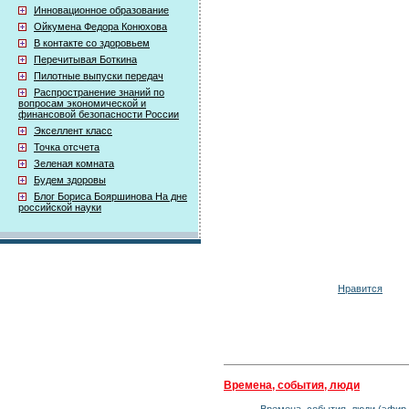
Инновационное образование
Ойкумена Федора Конюхова
В контакте со здоровьем
Перечитывая Боткина
Пилотные выпуски передач
Распространение знаний по
вопросам экономической и
финансовой безопасности России
Экселлент класс
Точка отсчета
Зеленая комната
Будем здоровы
Блог Бориса Бояршинова На дне
российской науки
Нравится
Времена, события, люди
Времена, события, люди (эфир 