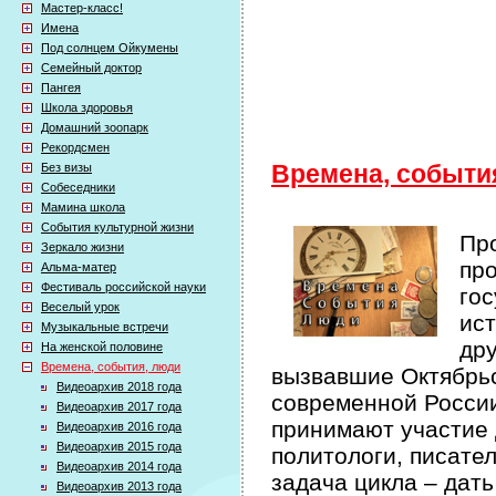
Мастер-класс!
Имена
Под солнцем Ойкумены
Семейный доктор
Пангея
Школа здоровья
Домашний зоопарк
Рекордсмен
Без визы
Времена, событи
Собеседники
Мамина школа
События культурной жизни
Про
Зеркало жизни
про
Альма-матер
Фестиваль российской науки
гос
Веселый урок
ист
Музыкальные встречи
др
На женской половине
Времена, события, люди
вызвавшие Октябрьс
Видеоархив 2018 года
современной России 
Видеоархив 2017 года
принимают участие 
Видеоархив 2016 года
Видеоархив 2015 года
политологи, писате
Видеоархив 2014 года
задача цикла – дат
Видеоархив 2013 года