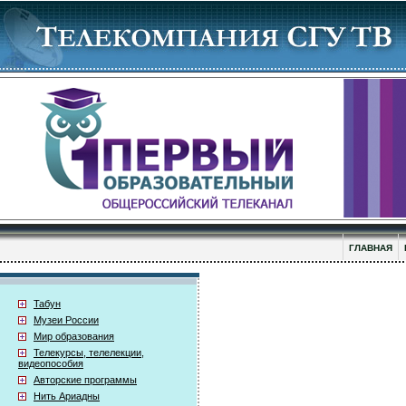
ГЛАВНАЯ
Табун
Музеи России
Мир образования
Телекурсы, телелекции,
видеопособия
Авторские программы
Нить Ариадны