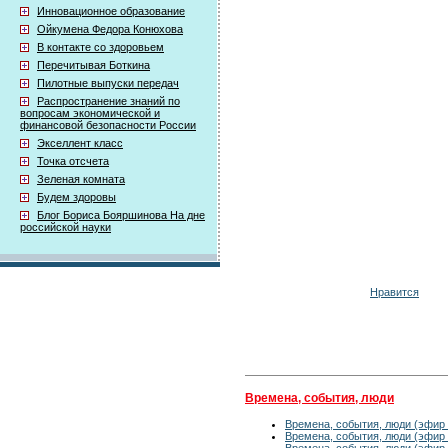
Инновационное образование
Ойкумена Федора Конюхова
В контакте со здоровьем
Перечитывая Боткина
Пилотные выпуски передач
Распространение знаний по
вопросам экономической и
финансовой безопасности России
Экселлент класс
Точка отсчета
Зеленая комната
Будем здоровы
Блог Бориса Бояршинова На дне
российской науки
Нравится
Времена, события, люди
Времена, события, люди (эфир 
Времена, события, люди (эфир 
Времена, события, люди (эфир 