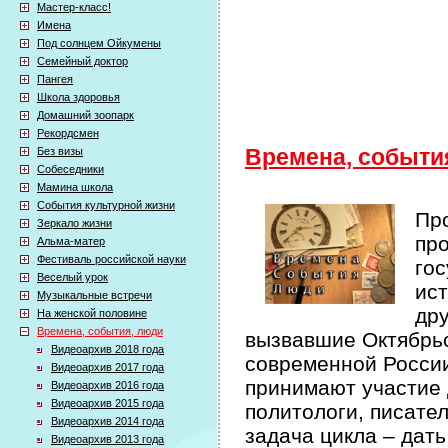
Мастер-класс!
Имена
Под солнцем Ойкумены
Семейный доктор
Пангея
Школа здоровья
Домашний зоопарк
Рекордсмен
Без визы
Времена, событи
Собеседники
Мамина школа
События культурной жизни
Про
Зеркало жизни
про
Альма-матер
Фестиваль российской науки
гос
Веселый урок
ист
Музыкальные встречи
др
На женской половине
Времена, события, люди
вызвавшие Октябрьс
Видеоархив 2018 года
современной России 
Видеоархив 2017 года
принимают участие 
Видеоархив 2016 года
Видеоархив 2015 года
политологи, писате
Видеоархив 2014 года
задача цикла – дат
Видеоархив 2013 года