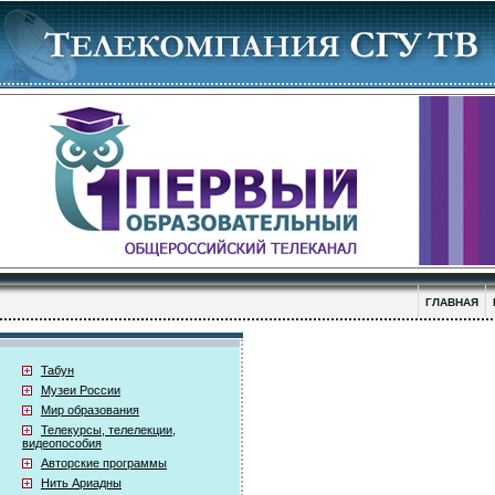
ГЛАВНАЯ
Табун
Музеи России
Мир образования
Телекурсы, телелекции,
видеопособия
Авторские программы
Нить Ариадны