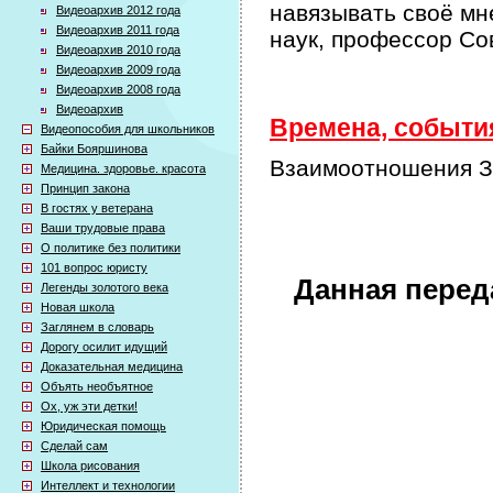
навязывать своё мн
Видеоархив 2012 года
Видеоархив 2011 года
наук, профессор Со
Видеоархив 2010 года
Видеоархив 2009 года
Видеоархив 2008 года
Видеоархив
Времена, события
Видеопособия для школьников
Байки Бояршинова
Взаимоотношения За
Медицина. здоровье. красота
Принцип закона
В гостях у ветерана
Ваши трудовые права
О политике без политики
101 вопрос юристу
Данная перед
Легенды золотого века
Новая школа
Заглянем в словарь
Дорогу осилит идущий
Доказательная медицина
Объять необъятное
Ох, уж эти детки!
Юридическая помощь
Сделай сам
Школа рисования
Интеллект и технологии