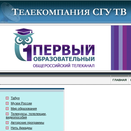
ГЛАВНАЯ
Табун
Музеи России
Мир образования
Телекурсы, телелекции,
видеопособия
Авторские программы
Нить Ариадны