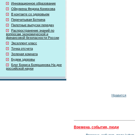
Инновационное образование
Ойкумена Федора Конюхова
В контакте со здоровьем
Перечитывая Боткина
Пилотные выпуски передач
Распространение знаний по
вопросам экономической и
финансовой безопасности России
Экселлент класс
Точка отсчета
Зеленая комната
Будем здоровы
Блог Бориса Бояршинова На дне
российской науки
Нравится
Времена, события, люди
Времена, события, люди (эфир 