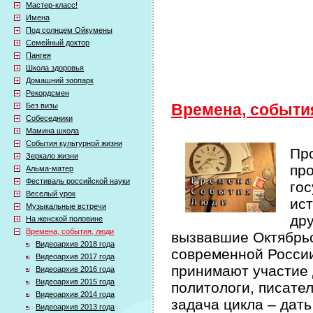
Мастер-класс!
Имена
Под солнцем Ойкумены
Семейный доктор
Пангея
Школа здоровья
Домашний зоопарк
Рекордсмен
Без визы
Времена, событи
Собеседники
Мамина школа
События культурной жизни
Про
Зеркало жизни
про
Альма-матер
Фестиваль российской науки
гос
Веселый урок
ист
Музыкальные встречи
др
На женской половине
Времена, события, люди
вызвавшие Октябрьс
Видеоархив 2018 года
современной России 
Видеоархив 2017 года
принимают участие 
Видеоархив 2016 года
Видеоархив 2015 года
политологи, писате
Видеоархив 2014 года
задача цикла – дат
Видеоархив 2013 года