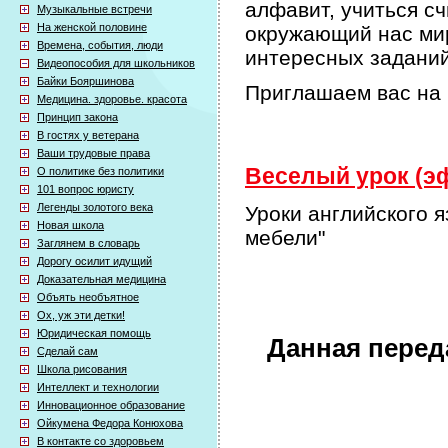
алфавит, учиться сч
Музыкальные встречи
На женской половине
окружающий нас мир
Времена, события, люди
интересных задани
Видеопособия для школьников
Байки Бояршинова
Приглашаем вас на 
Медицина. здоровье. красота
Принцип закона
В гостях у ветерана
Ваши трудовые права
Веселый урок (эф
О политике без политики
101 вопрос юристу
Легенды золотого века
Уроки английского 
Новая школа
мебели"
Заглянем в словарь
Дорогу осилит идущий
Доказательная медицина
Объять необъятное
Ох, уж эти детки!
Юридическая помощь
Данная перед
Сделай сам
Школа рисования
Интеллект и технологии
Инновационное образование
Ойкумена Федора Конюхова
В контакте со здоровьем