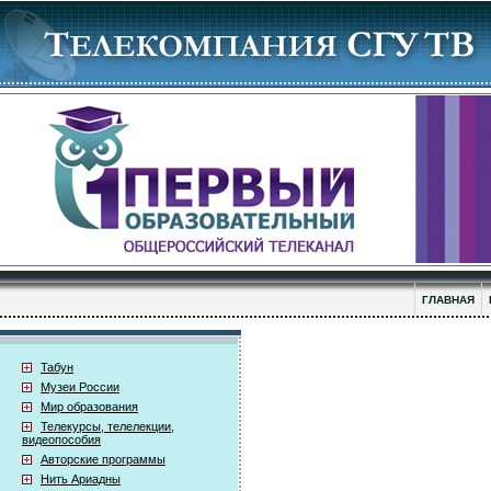
ГЛАВНАЯ
Табун
Музеи России
Мир образования
Телекурсы, телелекции,
видеопособия
Авторские программы
Нить Ариадны