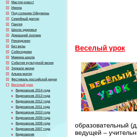
Мастер-класс!
Имена
Под солнцем Ойкумены
Семейный доктор
Пангея
Школа здоровья
Домашний зоопарк
Рекордсмен
Без визы
Веселый урок
Собеседники
Мамина школа
События культурной жизни
Зеркало жизни
Альма-матер
Фестиваль российской науки
Веселый урок
Видеоархив 2014 года
Видеоархив 2013 года
Видеоархив 2012 года
Видеоархив 2011 года
Видеоархив 2010 года
Видеоархив 2009 года
Видеоархив 2008 года
образовательный (дл
Видеоархив 2007 года
ведущей – учительн
Видеоархив