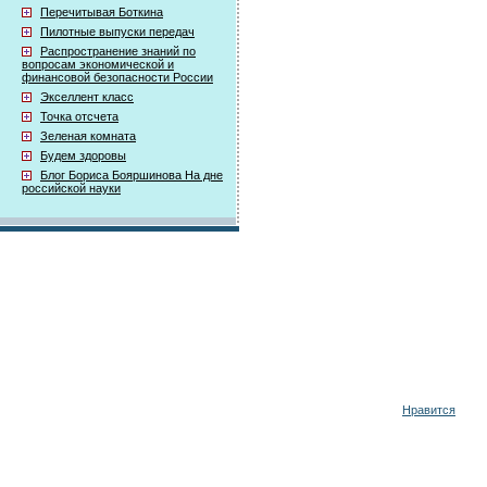
Перечитывая Боткина
Пилотные выпуски передач
Распространение знаний по
вопросам экономической и
финансовой безопасности России
Экселлент класс
Точка отсчета
Зеленая комната
Будем здоровы
Блог Бориса Бояршинова На дне
российской науки
Нравится