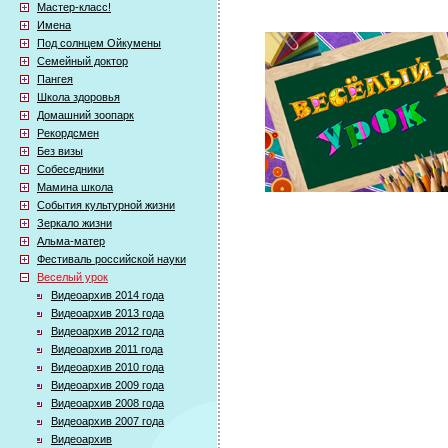
Мастер-класс!
Имена
Под солнцем Ойкумены
Семейный доктор
Пангея
Школа здоровья
Домашний зоопарк
Рекордсмен
Без визы
Собеседники
Мамина школа
События культурной жизни
Зеркало жизни
Альма-матер
Фестиваль российской науки
Веселый урок
Видеоархив 2014 года
Видеоархив 2013 года
Видеоархив 2012 года
Видеоархив 2011 года
Видеоархив 2010 года
Видеоархив 2009 года
Видеоархив 2008 года
Видеоархив 2007 года
Видеоархив