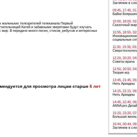
Заглянем в сл
09:45, 17:45, 01
Байки Бояршин
10:00, 18:00, 02
х маленьких телезрителей телеканала Первый
Сказочный мар
 учительницей Катей и забавными зверятами будут изучать
с мир. В передаче много песен, стихов, ребусов и интересных
10:55, 18:55, 02
Инновационное
социальные сет
11:30, 19:30, 03
Сверхтехнологи
12:20, 20:20, 04
Советы врача
12:50, 20:50, 04
Теория игр
13:45, 21:45, 05
Нить Ариадны
омендуется для просмотра лицам старше
6 лет
14:15, 22:15, 06
Нить Ариадны
14:45, 22:45, 06
ANNA pro Диза
15:20, 23:20, 07
Большая жизнь
16:44, 00:44, 08
Заглянем в сл