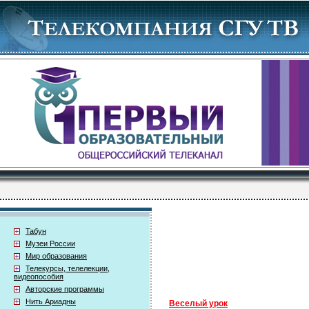
Табун
Музеи России
Мир образования
Телекурсы, телелекции,
видеопособия
Авторские программы
Нить Ариадны
Веселый урок