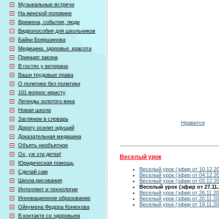
Музыкальные встречи
На женской половине
Времена, события, люди
Видеопособия для школьников
Байки Бояршинова
Медицина. здоровье. красота
Принцип закона
В гостях у ветерана
Ваши трудовые права
О политике без политики
101 вопрос юристу
Легенды золотого века
Новая школа
Заглянем в словарь
Нравится
Дорогу осилит идущий
Доказательная медицина
Объять необъятное
Ох, уж эти детки!
Веселый урок
Юридическая помощь
Веселый урок (эфир от 10.12.20
Сделай сам
Веселый урок (эфир от 04.12.20
Школа рисования
Веселый урок (эфир от 03.12.20
Веселый урок (эфир от 27.11.
Интеллект и технологии
Веселый урок (эфир от 26.11.20
Инновационное образование
Веселый урок (эфир от 20.11.20
Веселый урок (эфир от 19.11.20
Ойкумена Федора Конюхова
В контакте со здоровьем