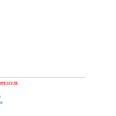
ИРЕ СГУ ТВ
ь
не