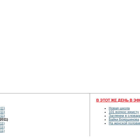
В ЭТОТ ЖЕ ДЕНЬ В ЭФ
11)
Новая школа
11)
101 вопрос юристу
11)
Заглянем в словар
2011)
Байки Бояршинова
11)
На женской полови
11)
11)