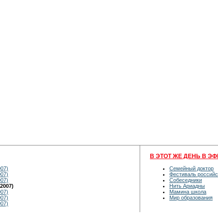
В ЭТОТ ЖЕ ДЕНЬ В ЭФ
007)
Семейный доктор
007)
Фестиваль российс
007)
Собеседники
2007)
Нить Ариадны
007)
Мамина школа
007)
Мир образования
007)