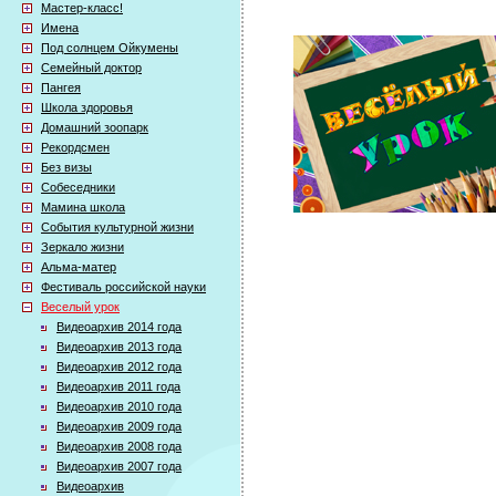
Мастер-класс!
Имена
Под солнцем Ойкумены
Семейный доктор
Пангея
Школа здоровья
Домашний зоопарк
Рекордсмен
Без визы
Собеседники
Мамина школа
События культурной жизни
Зеркало жизни
Альма-матер
Фестиваль российской науки
Веселый урок
Видеоархив 2014 года
Видеоархив 2013 года
Видеоархив 2012 года
Видеоархив 2011 года
Видеоархив 2010 года
Видеоархив 2009 года
Видеоархив 2008 года
Видеоархив 2007 года
Видеоархив