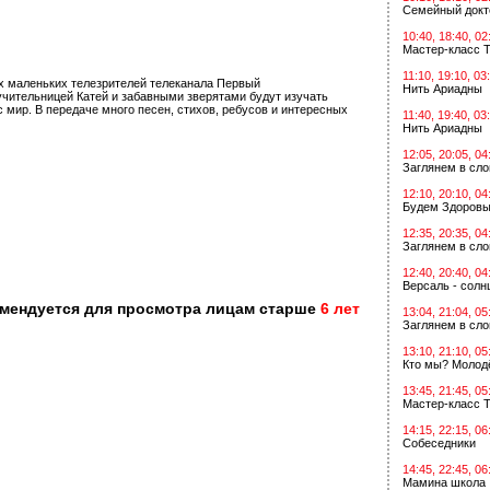
Семейный докт
10:40, 18:40, 02
Мастер-класс Т
11:10, 19:10, 03
х маленьких телезрителей телеканала Первый
Нить Ариадны
 учительницей Катей и забавными зверятами будут изучать
с мир. В передаче много песен, стихов, ребусов и интересных
11:40, 19:40, 03
Нить Ариадны
12:05, 20:05, 04
Заглянем в сл
12:10, 20:10, 04
Будем Здоровы
12:35, 20:35, 04
Заглянем в сл
12:40, 20:40, 04
Версаль - солн
омендуется для просмотра лицам старше
6 лет
13:04, 21:04, 05
Заглянем в сл
13:10, 21:10, 05
Кто мы? Молодё
13:45, 21:45, 05
Мастер-класс Т
14:15, 22:15, 06
Собеседники
14:45, 22:45, 06
Мамина школа