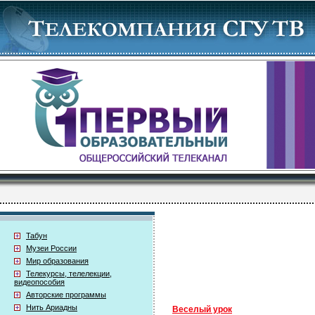
Табун
Музеи России
Мир образования
Телекурсы, телелекции,
видеопособия
Авторские программы
Нить Ариадны
Веселый урок