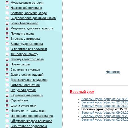
Музыкальные встречи
На женской половине
Времена, события, люди
Видеопособия для школьников
Байки Бояршинова
Медицина. здоровье. красота
Принцип закона
В гостях у ветерана
Ваши трудовые права
О политике без политики
101 вопрос юристу
Легенды золотого века
Новая школа
Заглянем в словарь
Нравится
Дорогу осилит идущий
Доказательная медицина
Объять необъятное
Ох, уж эти детки!
Веселый урок
Юридическая помощь
Веселый урок (эфир от 23.09.2
Сделай сам
Веселый урок (эфир от 22.09.2
Школа рисования
Веселый урок (эфир от 16.09.2
Веселый урок (эфир от 15.09.
Интеллект и технологии
Веселый урок (эфир от 09.09.2
Инновационное образование
Веселый урок (эфир от 08.09.2
Веселый урок (эфир от 02.09.2
Ойкумена Федора Конюхова
В контакте со здоровьем