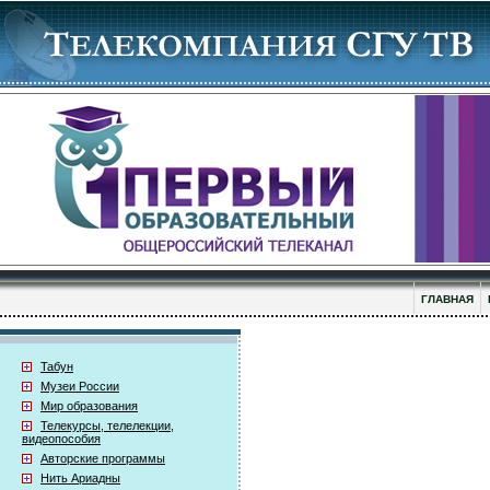
ГЛАВНАЯ
Табун
Музеи России
Мир образования
Телекурсы, телелекции,
видеопособия
Авторские программы
Нить Ариадны