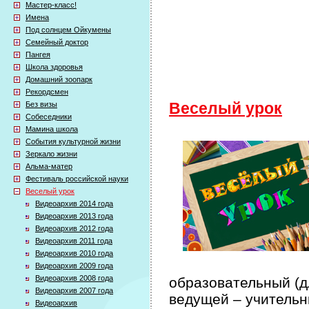
Мастер-класс!
Имена
Под солнцем Ойкумены
Семейный доктор
Пангея
Школа здоровья
Домашний зоопарк
Рекордсмен
Без визы
Веселый урок
Собеседники
Мамина школа
События культурной жизни
Зеркало жизни
Альма-матер
Фестиваль российской науки
Веселый урок
Видеоархив 2014 года
Видеоархив 2013 года
Видеоархив 2012 года
Видеоархив 2011 года
Видеоархив 2010 года
Видеоархив 2009 года
Видеоархив 2008 года
образовательный (дл
Видеоархив 2007 года
ведущей – учительн
Видеоархив