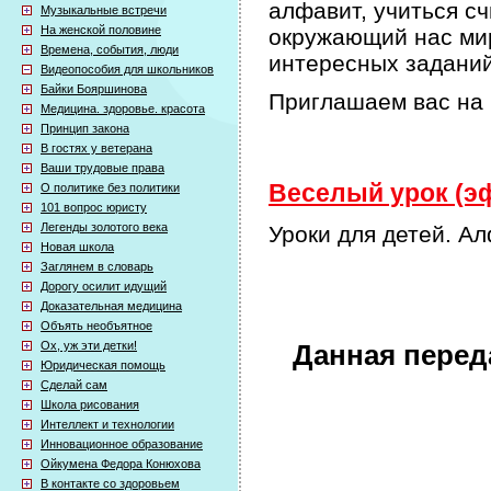
алфавит, учиться сч
Музыкальные встречи
На женской половине
окружающий нас мир
Времена, события, люди
интересных задани
Видеопособия для школьников
Байки Бояршинова
Приглашаем вас на 
Медицина. здоровье. красота
Принцип закона
В гостях у ветерана
Ваши трудовые права
Веселый урок (эф
О политике без политики
101 вопрос юристу
Легенды золотого века
Уроки для детей. Ал
Новая школа
Заглянем в словарь
Дорогу осилит идущий
Доказательная медицина
Объять необъятное
Ох, уж эти детки!
Данная перед
Юридическая помощь
Сделай сам
Школа рисования
Интеллект и технологии
Инновационное образование
Ойкумена Федора Конюхова
В контакте со здоровьем