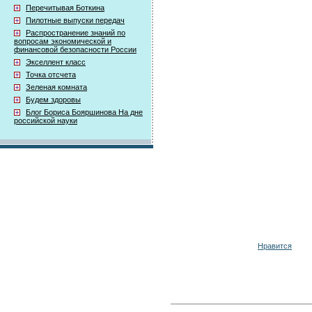
Перечитывая Боткина
Пилотные выпуски передач
Распространение знаний по
вопросам экономической и
финансовой безопасности России
Экселлент класс
Точка отсчета
Зеленая комната
Будем здоровы
Блог Бориса Бояршинова На дне
российской науки
Нравится