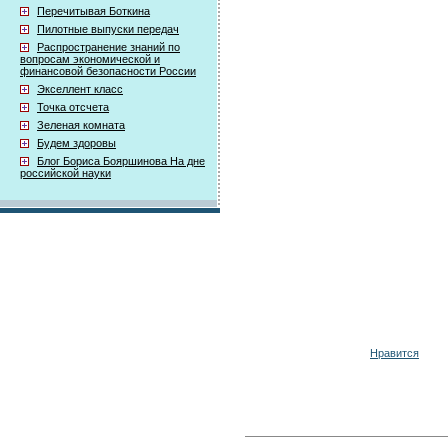
Перечитывая Боткина
Пилотные выпуски передач
Распространение знаний по
вопросам экономической и
финансовой безопасности России
Экселлент класс
Точка отсчета
Зеленая комната
Будем здоровы
Блог Бориса Бояршинова На дне
российской науки
Нравится