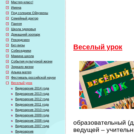
Мастер-класс!
Имена
Под солнцем Ойкумены
Семейный доктор
Пангея
Школа здоровья
Домашний зоопарк
Рекордсмен
Без визы
Веселый урок
Собеседники
Мамина школа
События культурной жизни
Зеркало жизни
Альма-матер
Фестиваль российской науки
Веселый урок
Видеоархив 2014 года
Видеоархив 2013 года
Видеоархив 2012 года
Видеоархив 2011 года
Видеоархив 2010 года
Видеоархив 2009 года
Видеоархив 2008 года
образовательный (дл
Видеоархив 2007 года
ведущей – учительн
Видеоархив