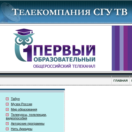
ГЛАВНАЯ
Табун
Музеи России
Мир образования
Телекурсы, телелекции,
видеопособия
Авторские программы
Нить Ариадны