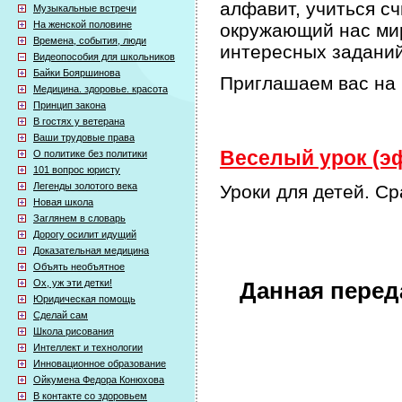
алфавит, учиться сч
Музыкальные встречи
На женской половине
окружающий нас мир
Времена, события, люди
интересных задани
Видеопособия для школьников
Байки Бояршинова
Приглашаем вас на 
Медицина. здоровье. красота
Принцип закона
В гостях у ветерана
Ваши трудовые права
Веселый урок (эф
О политике без политики
101 вопрос юристу
Легенды золотого века
Уроки для детей. С
Новая школа
Заглянем в словарь
Дорогу осилит идущий
Доказательная медицина
Объять необъятное
Ох, уж эти детки!
Данная перед
Юридическая помощь
Сделай сам
Школа рисования
Интеллект и технологии
Инновационное образование
Ойкумена Федора Конюхова
В контакте со здоровьем