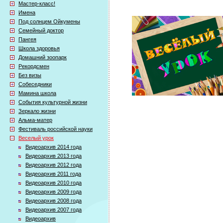
Мастер-класс!
Имена
Под солнцем Ойкумены
Семейный доктор
Пангея
Школа здоровья
Домашний зоопарк
Рекордсмен
Без визы
Собеседники
Мамина школа
События культурной жизни
Зеркало жизни
Альма-матер
Фестиваль российской науки
Веселый урок
Видеоархив 2014 года
Видеоархив 2013 года
Видеоархив 2012 года
Видеоархив 2011 года
Видеоархив 2010 года
Видеоархив 2009 года
Видеоархив 2008 года
Видеоархив 2007 года
Видеоархив