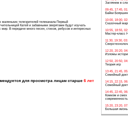
Заглянем в сл
09:45, 17:45, 01
Байки Бояршин
10:00, 18:00, 02
х маленьких телезрителей телеканала Первый
Сказочный мар
 учительницей Катей и забавными зверятами будут изучать
с мир. В передаче много песен, стихов, ребусов и интересных
10:55, 18:55, 02
Мастер-класс 
11:30, 19:30, 03
Сверхтехнологи
12:20, 20:20, 04
Изломы истори
12:50, 20:50, 04
Теория игр
13:45, 21:45, 05
Семейный докт
омендуется для просмотра лицам старше
6 лет
14:15, 22:15, 06
Семейный докт
14:45, 22:45, 06
Комизм и смех 
современность
15:20, 23:20, 07
Большая жизнь