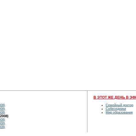
В ЭТОТ ЖЕ ДЕНЬ В ЭФ
008)
Семейный доктор
008)
Собеседники
008)
Мир образования
2008)
008)
008)
008)