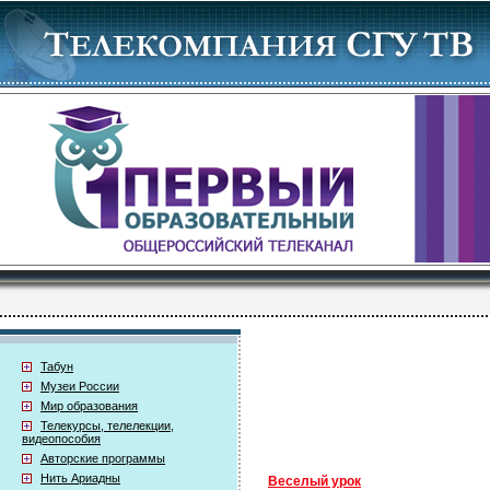
Табун
Музеи России
Мир образования
Телекурсы, телелекции,
видеопособия
Авторские программы
Нить Ариадны
Веселый урок