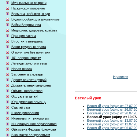
Музыкальные встречи
На женской половине
Времена, события, люди
Видеопособия для школьников
Байки Бояршинова
Медицина. здоровье. красота
Принцип закона
В гостях у ветерана
Ваши трудовые права
О политике без политики
101 вопрос юристу
Легенды золотого века
Новая школа
Заглянем в словарь
Нравится
Дорогу осилит идущий
Доказательная медицина
Объять необъятное
Ох, уж эти детки!
Веселый урок
Юридическая помощь
Веселый урок (эфир от 27.07.2
Сделай сам
Веселый урок (эфир от 26.07.2
Школа рисования
Веселый урок (эфир от 20.07.2
Веселый урок (эфир от 19.07.
Интеллект и технологии
Веселый урок (эфир от 13.07.2
Инновационное образование
Веселый урок (эфир от 12.07.2
Веселый урок (эфир от 06.07.2
Ойкумена Федора Конюхова
В контакте со здоровьем