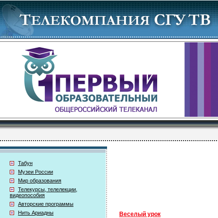
Табун
Музеи России
Мир образования
Телекурсы, телелекции,
видеопособия
Авторские программы
Нить Ариадны
Веселый урок