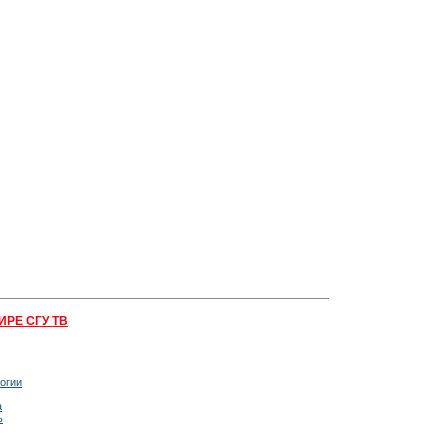
ИРЕ СГУ ТВ
огии
а
ь