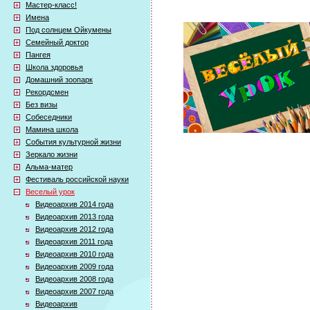
Мастер-класс!
Имена
Под солнцем Ойкумены
Семейный доктор
Пангея
Школа здоровья
Домашний зоопарк
Рекордсмен
Без визы
Собеседники
Мамина школа
События культурной жизни
Зеркало жизни
Альма-матер
Фестиваль российской науки
Веселый урок
Видеоархив 2014 года
Видеоархив 2013 года
Видеоархив 2012 года
Видеоархив 2011 года
Видеоархив 2010 года
Видеоархив 2009 года
Видеоархив 2008 года
Видеоархив 2007 года
Видеоархив