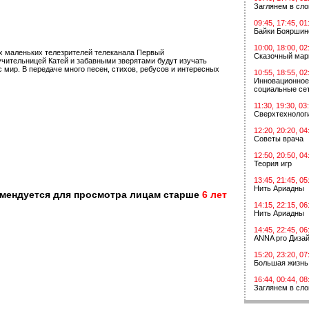
Заглянем в сл
09:45, 17:45, 01
Байки Бояршин
10:00, 18:00, 02
х маленьких телезрителей телеканала Первый
Сказочный мар
 учительницей Катей и забавными зверятами будут изучать
с мир. В передаче много песен, стихов, ребусов и интересных
10:55, 18:55, 02
Инновационное
социальные сет
11:30, 19:30, 03
Сверхтехнологи
12:20, 20:20, 04
Советы врача
12:50, 20:50, 04
Теория игр
13:45, 21:45, 05
Нить Ариадны
омендуется для просмотра лицам старше
6 лет
14:15, 22:15, 06
Нить Ариадны
14:45, 22:45, 06
ANNA pro Диза
15:20, 23:20, 07
Большая жизнь
16:44, 00:44, 08
Заглянем в сл