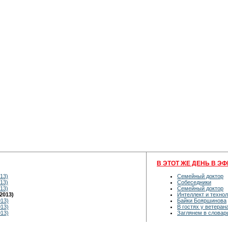
В ЭТОТ ЖЕ ДЕНЬ В ЭФ
13)
Семейный доктор
13)
Собеседники
13)
Семейный доктор
2013)
Интеллект и технол
013)
Байки Бояршинова
013)
В гостях у ветеран
013)
Заглянем в словар