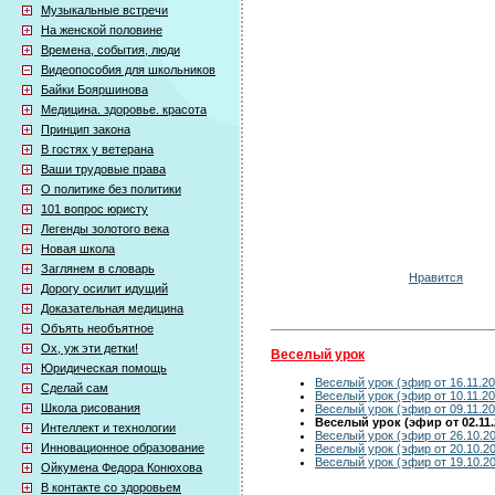
Музыкальные встречи
На женской половине
Времена, события, люди
Видеопособия для школьников
Байки Бояршинова
Медицина. здоровье. красота
Принцип закона
В гостях у ветерана
Ваши трудовые права
О политике без политики
101 вопрос юристу
Легенды золотого века
Новая школа
Заглянем в словарь
Нравится
Дорогу осилит идущий
Доказательная медицина
Объять необъятное
Ох, уж эти детки!
Веселый урок
Юридическая помощь
Веселый урок (эфир от 16.11.20
Сделай сам
Веселый урок (эфир от 10.11.20
Школа рисования
Веселый урок (эфир от 09.11.20
Веселый урок (эфир от 02.11.
Интеллект и технологии
Веселый урок (эфир от 26.10.2
Инновационное образование
Веселый урок (эфир от 20.10.2
Веселый урок (эфир от 19.10.2
Ойкумена Федора Конюхова
В контакте со здоровьем